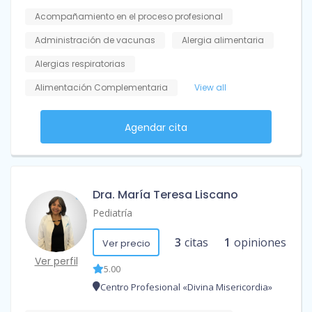
Acompañamiento en el proceso profesional
Administración de vacunas
Alergia alimentaria
Alergias respiratorias
Alimentación Complementaria
View all
Agendar cita
Dra. María Teresa Liscano
Pediatría
3
citas
1
opiniones
Ver precio
Ver perfil
5.00
Centro Profesional «Divina Misericordia»