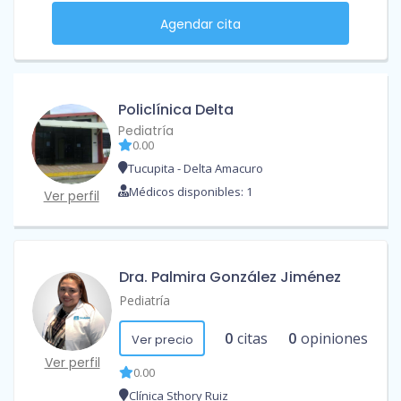
Agendar cita
Policlínica Delta
Pediatría
0.00
Tucupita - Delta Amacuro
Médicos disponibles: 1
Ver perfil
Dra. Palmira González Jiménez
Pediatría
0
citas
0
opiniones
Ver precio
Ver perfil
0.00
Clínica Sthory Ruiz