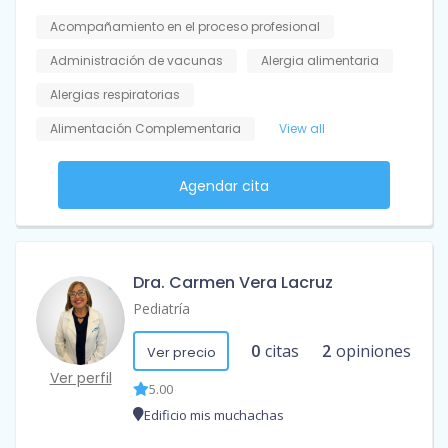
Acompañamiento en el proceso profesional
Administración de vacunas
Alergia alimentaria
Alergias respiratorias
Alimentación Complementaria
View all
Agendar cita
Dra. Carmen Vera Lacruz
Pediatría
0
citas
2
opiniones
Ver precio
Ver perfil
5.00
Edificio mis muchachas