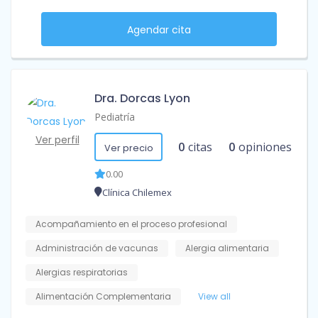
Agendar cita
Dra. Dorcas Lyon
Pediatría
Ver perfil
0
citas
0
opiniones
Ver precio
0.00
Clínica Chilemex
Acompañamiento en el proceso profesional
Administración de vacunas
Alergia alimentaria
Alergias respiratorias
Alimentación Complementaria
View all