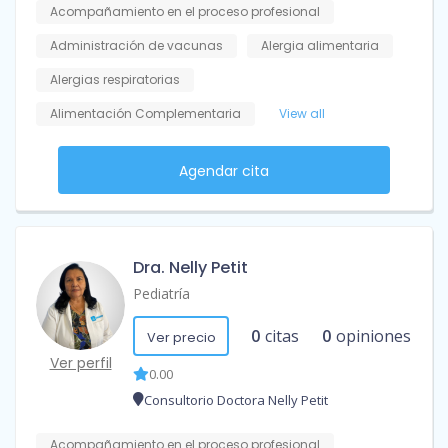
Acompañamiento en el proceso profesional
Administración de vacunas
Alergia alimentaria
Alergias respiratorias
Alimentación Complementaria
View all
Agendar cita
Dra. Nelly Petit
Pediatría
0
citas
0
opiniones
Ver precio
Ver perfil
0.00
Consultorio Doctora Nelly Petit
Acompañamiento en el proceso profesional