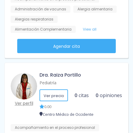
Administración de vacunas
Alergia alimentaria
Alergias respiratorias
Alimentación Complementaria
View all
Agendar cita
Dra. Raiza Portillo
Pediatría
0
citas
0
opiniones
Ver precio
Ver perfil
0.00
Centro Médico de Occidente
Acompañamiento en el proceso profesional