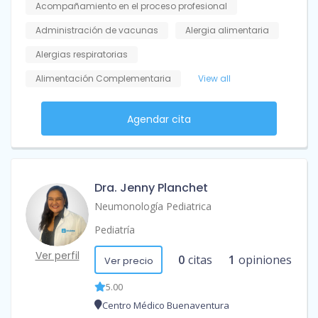
Acompañamiento en el proceso profesional
Administración de vacunas
Alergia alimentaria
Alergias respiratorias
Alimentación Complementaria
View all
Agendar cita
Dra. Jenny Planchet
Neumonología Pediatrica
Pediatría
Ver perfil
0
citas
1
opiniones
Ver precio
5.00
Centro Médico Buenaventura