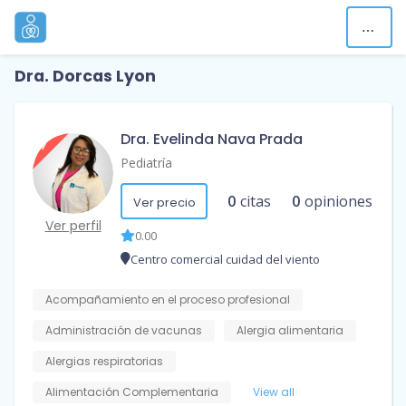
Dra. Dorcas Lyon
Dra. Evelinda Nava Prada
Pediatría
0
citas
0
opiniones
Ver precio
Ver perfil
0.00
Centro comercial cuidad del viento
Acompañamiento en el proceso profesional
Administración de vacunas
Alergia alimentaria
Alergias respiratorias
Alimentación Complementaria
View all