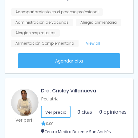
Acompañamiento en el proceso profesional
Administración de vacunas
Alergia alimentaria
Alergias respiratorias
Alimentación Complementaria
View all
Agendar cita
Dra. Crisley Villanueva
Pediatría
0
citas
0
opiniones
Ver precio
Ver perfil
0.00
Centro Medico Docente San Andrés