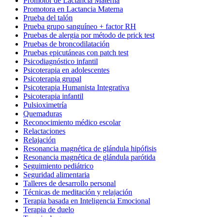
Promotor de Lactancia Materna
Promotora en Lactancia Materna
Prueba del talón
Prueba grupo sanguíneo + factor RH
Pruebas de alergia por método de prick test
Pruebas de broncodilatación
Pruebas epicutáneas con patch test
Psicodiagnóstico infantil
Psicoterapia en adolescentes
Psicoterapia grupal
Psicoterapia Humanista Integrativa
Psicoterapia infantil
Pulsioximetría
Quemaduras
Reconocimiento médico escolar
Relactaciones
Relajación
Resonancia magnética de glándula hipófisis
Resonancia magnética de glándula parótida
Seguimiento pediátrico
Seguridad alimentaria
Talleres de desarrollo personal
Técnicas de meditación y relajación
Terapia basada en Inteligencia Emocional
Terapia de duelo