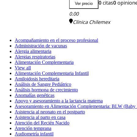
0
citas
0
opinion
Ver precio
0.00
Clínica Chilemex
Acompañamiento en el proceso profesional
Administración de vacunas
Alergia alimentaria
Alergias respiratorias
Alimentación Complementaria
View all
Alimentación Complementaria Infantil
Amiloidosis hereditaria
Análisis de Sangre Pediátrico
Análisis hormona de crecimiento
Anomalías genéticas
Apoyo y asesoramiento a la lactancia materna
Asesoramiento en Alimentación Complementaria: BLW (Baby
Asistencia al neonato en el postparto
Asistencia al parto en casa
Atención del Recién Nacido
Atención temprana
Audiometría infantil