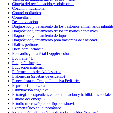
Cirugía del recién nacido y adolescente
Coaching nutricional
Control pediátrico
Counselling
Desintoxicación
Diagnóstico y tratamiento de los trastornos alimentarios infantil
Diagnóstico y tratamiento de los trastornos depresivos
Diagnóstico y tratamiento de lupus
Diagnóstico y tratamiento para trastornos de ansiedad
Diálisis peritoneal
Dieta para lactancia
Ecocardiograma fetal Doppler-color
Ecografía 4D
Ecografía Integral
Educación maternal
Enfermedades del Adolescente
Ergometría (pruebas de esfuerzo)
Especialista en Terapia Intensiva Pediátrica
Espirometría forzada
Estimulación cognitiva
Estrategias terapéuticas en comunicación y habilidades sociales
Estudio del omega 3
Estudio microscópico de líquido sinovial
Examen físico anual pediátrico
Exploración oftalmológica de recién nacidos (Retcam)