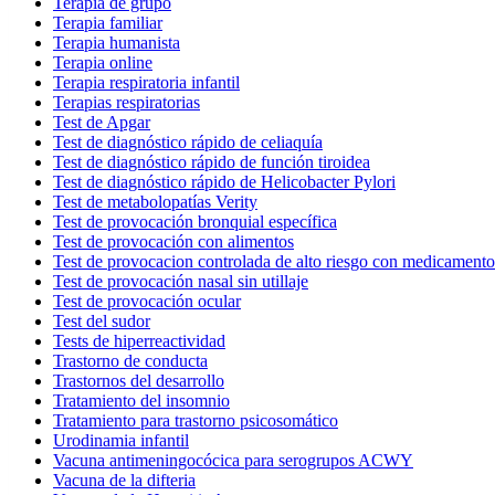
Terapia de grupo
Terapia familiar
Terapia humanista
Terapia online
Terapia respiratoria infantil
Terapias respiratorias
Test de Apgar
Test de diagnóstico rápido de celiaquía
Test de diagnóstico rápido de función tiroidea
Test de diagnóstico rápido de Helicobacter Pylori
Test de metabolopatías Verity
Test de provocación bronquial específica
Test de provocación con alimentos
Test de provocacion controlada de alto riesgo con medicamento
Test de provocación nasal sin utillaje
Test de provocación ocular
Test del sudor
Tests de hiperreactividad
Trastorno de conducta
Trastornos del desarrollo
Tratamiento del insomnio
Tratamiento para trastorno psicosomático
Urodinamia infantil
Vacuna antimeningocócica para serogrupos ACWY
Vacuna de la difteria