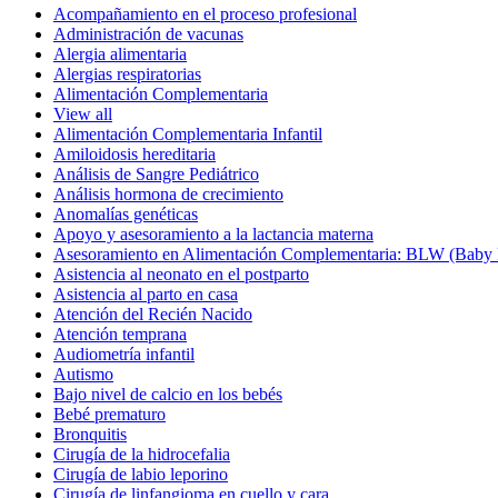
Acompañamiento en el proceso profesional
Administración de vacunas
Alergia alimentaria
Alergias respiratorias
Alimentación Complementaria
View all
Alimentación Complementaria Infantil
Amiloidosis hereditaria
Análisis de Sangre Pediátrico
Análisis hormona de crecimiento
Anomalías genéticas
Apoyo y asesoramiento a la lactancia materna
Asesoramiento en Alimentación Complementaria: BLW (Baby
Asistencia al neonato en el postparto
Asistencia al parto en casa
Atención del Recién Nacido
Atención temprana
Audiometría infantil
Autismo
Bajo nivel de calcio en los bebés
Bebé prematuro
Bronquitis
Cirugía de la hidrocefalia
Cirugía de labio leporino
Cirugía de linfangioma en cuello y cara