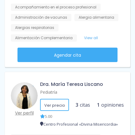
Acompañamiento en el proceso profesional
Administración de vacunas
Alergia alimentaria
Alergias respiratorias
Alimentación Complementaria
View all
Agendar cita
Dra. María Teresa Liscano
Pediatría
3
citas
1
opiniones
Ver precio
Ver perfil
5.00
Centro Profesional «Divina Misericordia»