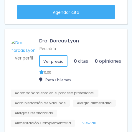
Agendar cita
Dra. Dorcas Lyon
Pediatría
Ver perfil
0
citas
0
opiniones
Ver precio
0.00
Clínica Chilemex
Acompañamiento en el proceso profesional
Administración de vacunas
Alergia alimentaria
Alergias respiratorias
Alimentación Complementaria
View all