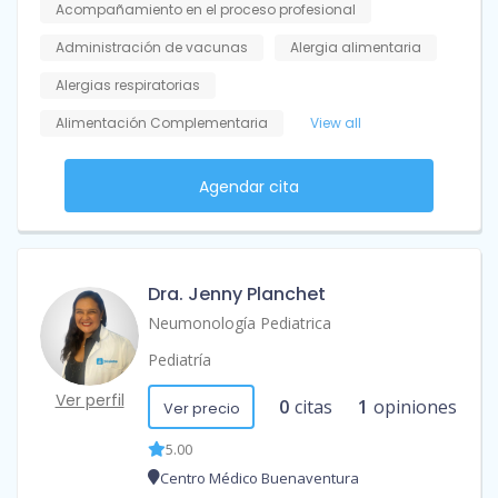
Acompañamiento en el proceso profesional
Administración de vacunas
Alergia alimentaria
Alergias respiratorias
Alimentación Complementaria
View all
Agendar cita
Dra. Jenny Planchet
Neumonología Pediatrica
Pediatría
Ver perfil
0
citas
1
opiniones
Ver precio
5.00
Centro Médico Buenaventura