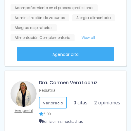
Acompañamiento en el proceso profesional
Administración de vacunas
Alergia alimentaria
Alergias respiratorias
Alimentación Complementaria
View all
Agendar cita
Dra. Carmen Vera Lacruz
Pediatría
0
citas
2
opiniones
Ver precio
Ver perfil
5.00
Edificio mis muchachas