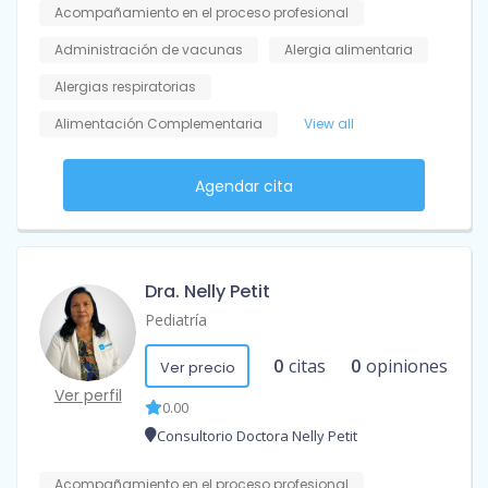
Acompañamiento en el proceso profesional
Administración de vacunas
Alergia alimentaria
Alergias respiratorias
Alimentación Complementaria
View all
Agendar cita
Dra. Nelly Petit
Pediatría
0
citas
0
opiniones
Ver precio
Ver perfil
0.00
Consultorio Doctora Nelly Petit
Acompañamiento en el proceso profesional