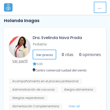
Holanda Inagas
Dra. Evelinda Nava Prada
Pediatría
0
citas
0
opiniones
Ver precio
Ver perfil
0.00
Centro comercial cuidad del viento
Acompañamiento en el proceso profesional
Administración de vacunas
Alergia alimentaria
Alergias respiratorias
Alimentación Complementaria
View all