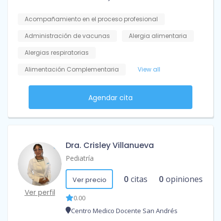
Acompañamiento en el proceso profesional
Administración de vacunas
Alergia alimentaria
Alergias respiratorias
Alimentación Complementaria
View all
Agendar cita
Dra. Crisley Villanueva
Pediatría
0
citas
0
opiniones
Ver precio
Ver perfil
0.00
Centro Medico Docente San Andrés