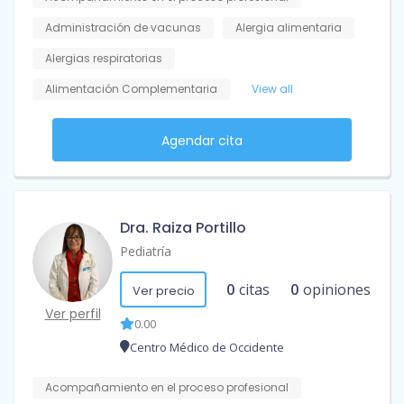
Administración de vacunas
Alergia alimentaria
Alergias respiratorias
Alimentación Complementaria
View all
Agendar cita
Dra. Raiza Portillo
Pediatría
0
citas
0
opiniones
Ver precio
Ver perfil
0.00
Centro Médico de Occidente
Acompañamiento en el proceso profesional