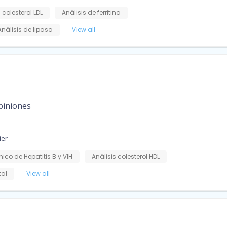
 colesterol LDL
Análisis de ferritina
Análisis de lipasa
View all
piniones
ier
ínico de Hepatitis B y VIH
Análisis colesterol HDL
tal
View all