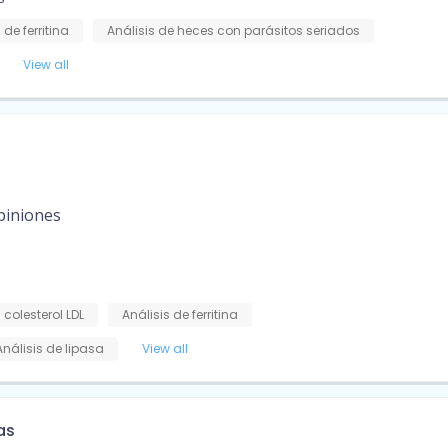
 de ferritina
Análisis de heces con parásitos seriados
View all
piniones
 colesterol LDL
Análisis de ferritina
Análisis de lipasa
View all
as