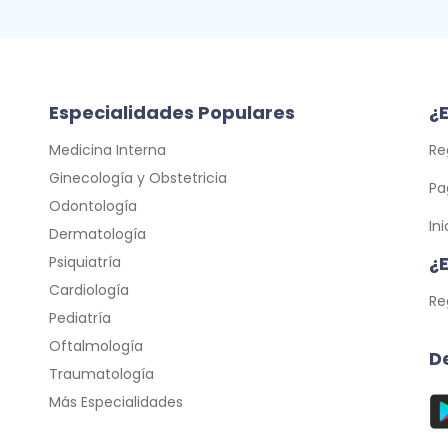
Especialidades Populares
¿E
Medicina Interna
Re
Ginecología y Obstetricia
Pa
Odontología
In
Dermatología
¿
Psiquiatría
Cardiología
Re
Pediatría
Oftalmología
D
Traumatología
Más Especialidades