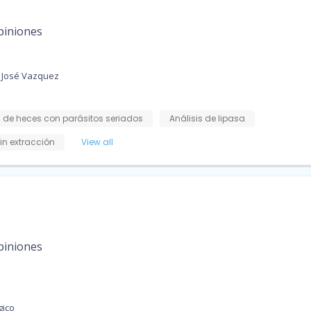
piniones
 José Vazquez
s de heces con parásitos seriados
Análisis de lipasa
in extracción
View all
piniones
gico