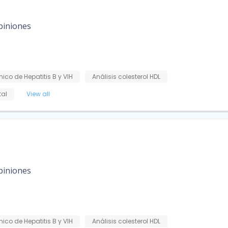
piniones
ínico de Hepatitis B y VIH
Análisis colesterol HDL
tal
View all
piniones
ínico de Hepatitis B y VIH
Análisis colesterol HDL