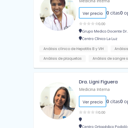
Medicina Interna
0
citas
0
o
Ver precio
0.00
Grupo Medico Docente Dr.
Centro Clínico La Luz
Análisis clínico de Hepatitis B y VIH
Análisi
Análisis de plaquetas
Análisis de sangre s
Dra. Ligni Figuera
Medicina Interna
0
citas
0
o
Ver precio
0.00
Centro Ortopédico Podoló