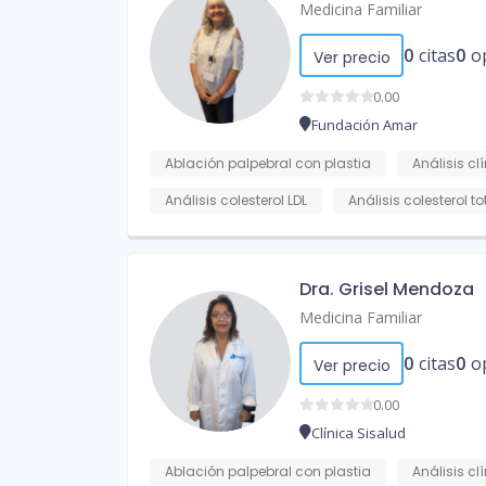
Medicina Familiar
0
citas
0
o
Ver precio
0.00
Fundación Amar
Ablación palpebral con plastia
Análisis cl
Análisis colesterol LDL
Análisis colesterol to
Dra. Grisel Mendoza
Medicina Familiar
0
citas
0
o
Ver precio
0.00
Clínica Sisalud
Ablación palpebral con plastia
Análisis cl