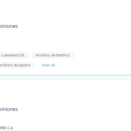
piniones
 colesterol LDL
Análisis de ferritina
Análisis de lipasa
View all
piniones
FRE C.A