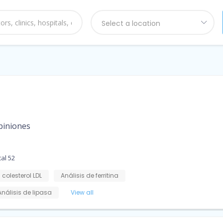
Select a location
piniones
al 52
 colesterol LDL
Análisis de ferritina
Análisis de lipasa
View all