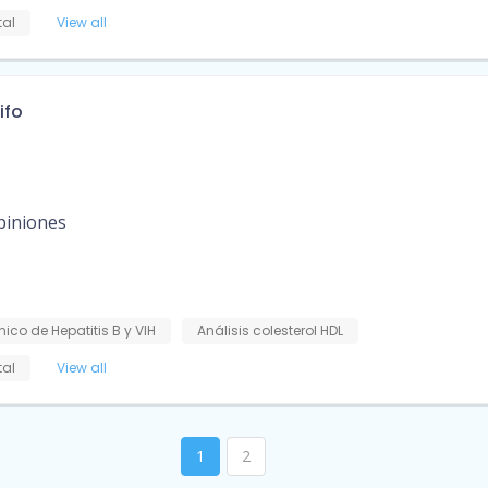
tal
View all
ifo
piniones
ínico de Hepatitis B y VIH
Análisis colesterol HDL
tal
View all
1
2