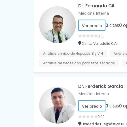
Dr. Fernando Gil
Medicina Interna
0
citas
0
o
Ver precio
0.00
Clínica Valladolid C.A.
Análisis clínico de Hepatitis B y VIH
Análisis
Análisis de heces con parásitos seriados
Dr. Ferderick García
Medicina Interna
0
citas
0
o
Ver precio
0.00
Unidad de Diagnóstico BET