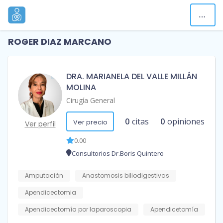
ROGER DIAZ MARCANO
DRA. MARIANELA DEL VALLE MILLÁN
MOLINA
Cirugía General
0
citas
0
opiniones
Ver precio
Ver perfil
0.00
Consultorios Dr.Boris Quintero
Amputación
Anastomosis biliodigestivas
Apendicectomia
Apendicectomía por laparoscopia
Apendicetomía