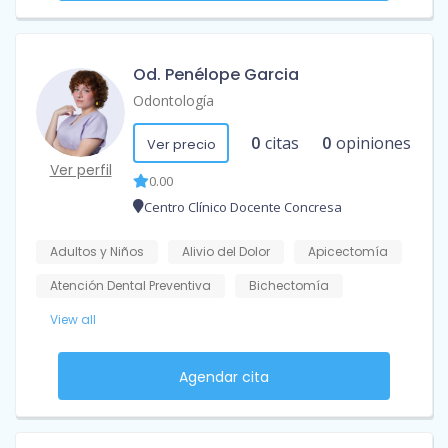
Od. Penélope Garcia
Odontología
0
citas
0
opiniones
Ver precio
Ver perfil
0.00
Centro Clínico Docente Concresa
Adultos y Niños
Alivio del Dolor
Apicectomía
Atención Dental Preventiva
Bichectomía
View all
Agendar cita