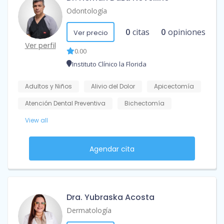
Odontología
0
citas
0
opiniones
Ver precio
Ver perfil
0.00
Instituto Clínico la Florida
Adultos y Niños
Alivio del Dolor
Apicectomía
Atención Dental Preventiva
Bichectomía
View all
Agendar cita
Dra. Yubraska Acosta
Dermatología