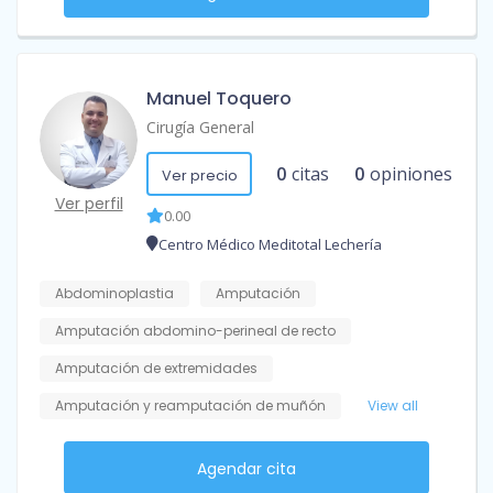
Manuel Toquero
Cirugía General
0
citas
0
opiniones
Ver precio
Ver perfil
0.00
Centro Médico Meditotal Lechería
Abdominoplastia
Amputación
Amputación abdomino-perineal de recto
Amputación de extremidades
Amputación y reamputación de muñón
View all
Agendar cita