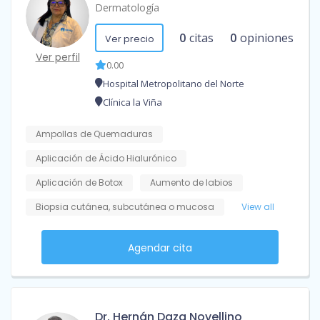
Dermatología
0
citas
0
opiniones
Ver precio
Ver perfil
0.00
Hospital Metropolitano del Norte
Clínica la Viña
Ampollas de Quemaduras
Aplicación de Ácido Hialurónico
Aplicación de Botox
Aumento de labios
Biopsia cutánea, subcutánea o mucosa
View all
Agendar cita
Dr. Hernán Daza Novellino