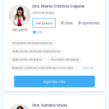
Dra. María Cristina Cajone
Dermatología
0
citas
0
opiniones
Ver precio
Ver perfil
0.00
Ampollas de Quemaduras
Aplicación de Ácido Hialurónico
Aplicación de Botox
Aumento de labios
Biopsia cutánea, subcutánea o mucosa
View all
Agendar cita
Dra. Sandra Vivas