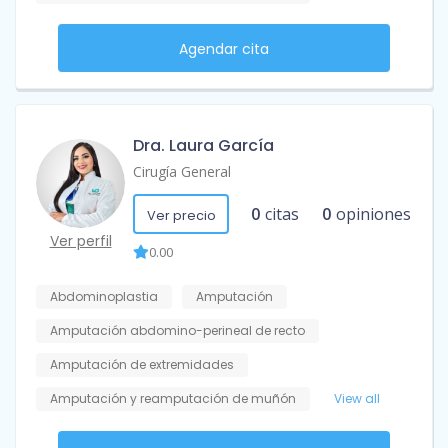
Agendar cita
Dra. Laura García
Cirugía General
0
citas
0
opiniones
Ver precio
Ver perfil
0.00
Abdominoplastia
Amputación
Amputación abdomino-perineal de recto
Amputación de extremidades
Amputación y reamputación de muñón
View all