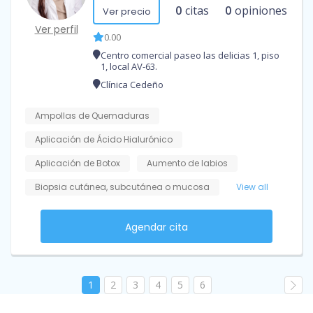
0
citas
0
opiniones
Ver precio
Ver perfil
0.00
Centro comercial paseo las delicias 1, piso
1, local AV-63.
Clínica Cedeño
Ampollas de Quemaduras
Aplicación de Ácido Hialurónico
Aplicación de Botox
Aumento de labios
Biopsia cutánea, subcutánea o mucosa
View all
Agendar cita
1
2
3
4
5
6