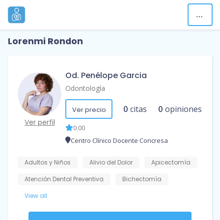
Lorenmi Rondon
Od. Penélope Garcia
Odontología
0
citas
0
opiniones
Ver precio
Ver perfil
0.00
Centro Clínico Docente Concresa
Adultos y Niños
Alivio del Dolor
Apicectomía
Atención Dental Preventiva
Bichectomía
View all