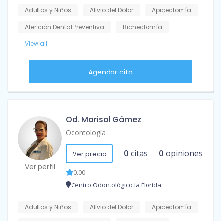
Adultos y Niños
Alivio del Dolor
Apicectomía
Atención Dental Preventiva
Bichectomía
View all
Agendar cita
Od. Marisol Gámez
Odontología
0
citas
0
opiniones
Ver precio
Ver perfil
0.00
Centro Odontológico la Florida
Adultos y Niños
Alivio del Dolor
Apicectomía