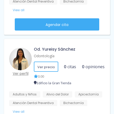
Atención Dental Preventiva
Bichectomía
View all
Agendar cita
Od. Yureisy Sánchez
Odontología
0
citas
0
opiniones
Ver precio
Ver perfil
0.00
Edificio la Gran Tienda
Adultos y Niños
Alivio del Dolor
Apicectomía
Atención Dental Preventiva
Bichectomía
View all