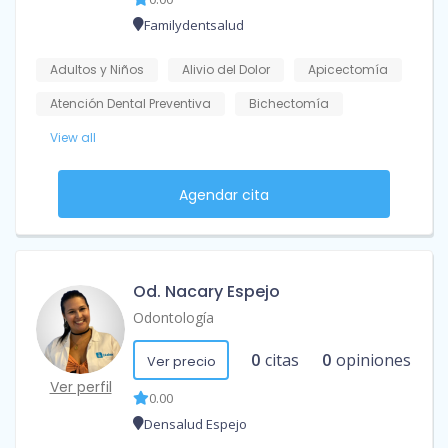
Familydentsalud
Adultos y Niños
Alivio del Dolor
Apicectomía
Atención Dental Preventiva
Bichectomía
View all
Agendar cita
Od. Nacary Espejo
Odontología
0
citas
0
opiniones
Ver precio
Ver perfil
0.00
Densalud Espejo