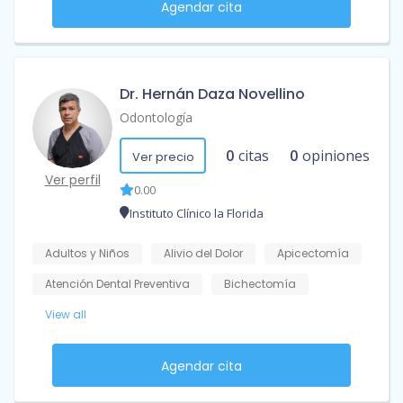
Agendar cita
Dr. Hernán Daza Novellino
Odontología
0
citas
0
opiniones
Ver precio
Ver perfil
0.00
Instituto Clínico la Florida
Adultos y Niños
Alivio del Dolor
Apicectomía
Atención Dental Preventiva
Bichectomía
View all
Agendar cita