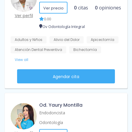
0
citas
0
opiniones
Ver precio
Ver perfil
0.00
Ov Odontología Integral
Adultos y Niños
Alivio del Dolor
Apicectomía
Atención Dental Preventiva
Bichectomía
View all
Agendar cita
Od. Yaury Montilla
Endodoncista
Odontología