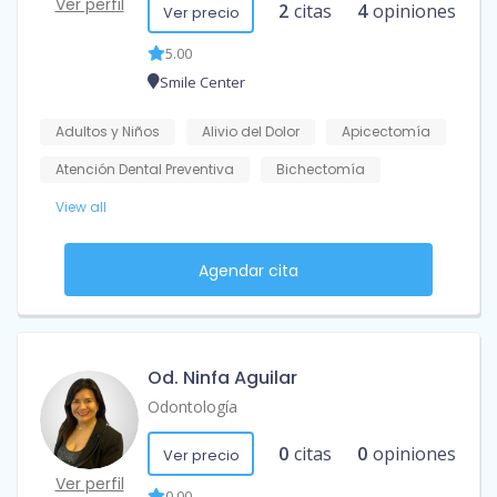
Ver perfil
2
citas
4
opiniones
Ver precio
5.00
Smile Center
Adultos y Niños
Alivio del Dolor
Apicectomía
Atención Dental Preventiva
Bichectomía
View all
Agendar cita
Od. Ninfa Aguilar
Odontología
0
citas
0
opiniones
Ver precio
Ver perfil
0.00