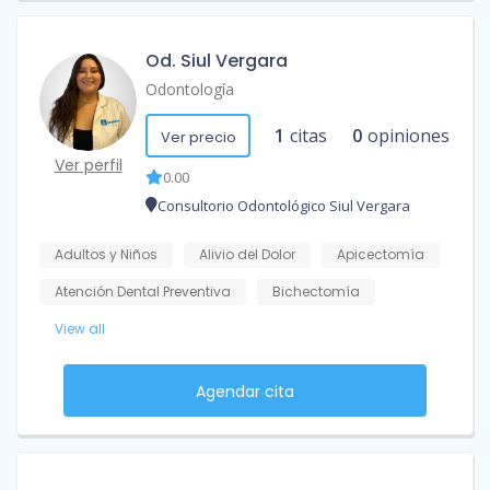
Od. Siul Vergara
Odontología
1
citas
0
opiniones
Ver precio
Ver perfil
0.00
Consultorio Odontológico Siul Vergara
Adultos y Niños
Alivio del Dolor
Apicectomía
Atención Dental Preventiva
Bichectomía
View all
Agendar cita