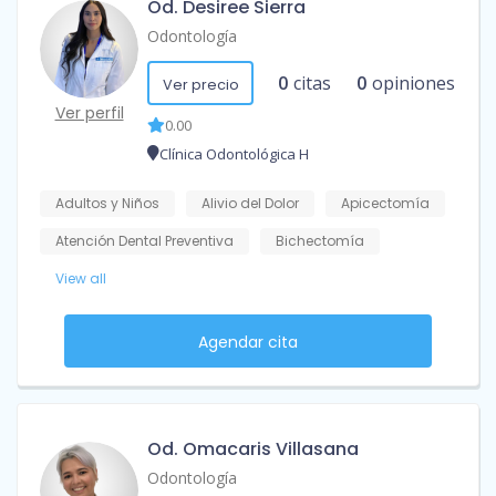
Od. Desiree Sierra
Odontología
0
citas
0
opiniones
Ver precio
Ver perfil
0.00
Clínica Odontológica H
Adultos y Niños
Alivio del Dolor
Apicectomía
Atención Dental Preventiva
Bichectomía
View all
Agendar cita
Od. Omacaris Villasana
Odontología