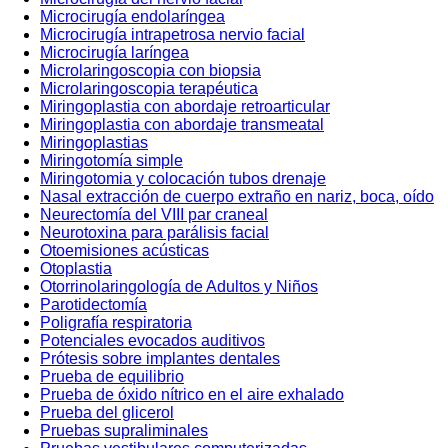
Microcirugía endolaríngea
Microcirugía intrapetrosa nervio facial
Microcirugía laríngea
Microlaringoscopia con biopsia
Microlaringoscopia terapéutica
Miringoplastia con abordaje retroarticular
Miringoplastia con abordaje transmeatal
Miringoplastias
Miringotomía simple
Miringotomia y colocación tubos drenaje
Nasal extracción de cuerpo extraño en nariz, boca, oído
Neurectomía del VIII par craneal
Neurotoxina para parálisis facial
Otoemisiones acústicas
Otoplastia
Otorrinolaringología de Adultos y Niños
Parotidectomía
Poligrafía respiratoria
Potenciales evocados auditivos
Prótesis sobre implantes dentales
Prueba de equilibrio
Prueba de óxido nítrico en el aire exhalado
Prueba del glicerol
Pruebas supraliminales