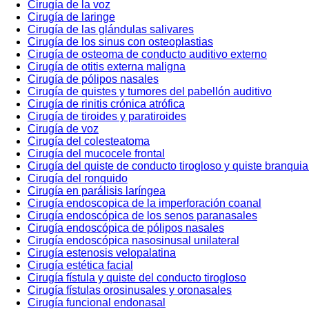
Cirugía de la voz
Cirugía de laringe
Cirugía de las glándulas salivares
Cirugía de los sinus con osteoplastias
Cirugía de osteoma de conducto auditivo externo
Cirugía de otitis externa maligna
Cirugía de pólipos nasales
Cirugía de quistes y tumores del pabellón auditivo
Cirugía de rinitis crónica atrófica
Cirugía de tiroides y paratiroides
Cirugía de voz
Cirugía del colesteatoma
Cirugía del mucocele frontal
Cirugía del quiste de conducto tirogloso y quiste branquia
Cirugía del ronquido
Cirugía en parálisis laríngea
Cirugía endoscopica de la imperforación coanal
Cirugía endoscópica de los senos paranasales
Cirugía endoscópica de pólipos nasales
Cirugía endoscópica nasosinusal unilateral
Cirugía estenosis velopalatina
Cirugía estética facial
Cirugía fístula y quiste del conducto tirogloso
Cirugía fístulas orosinusales y oronasales
Cirugía funcional endonasal