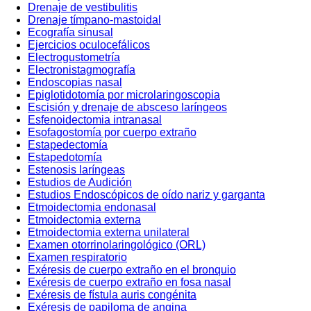
Drenaje de vestibulitis
Drenaje tímpano-mastoidal
Ecografía sinusal
Ejercicios oculocefálicos
Electrogustometría
Electronistagmografía
Endoscopias nasal
Epiglotidotomía por microlaringoscopia
Escisión y drenaje de absceso laríngeos
Esfenoidectomia intranasal
Esofagostomía por cuerpo extraño
Estapedectomía
Estapedotomía
Estenosis laríngeas
Estudios de Audición
Estudios Endoscópicos de oído nariz y garganta
Etmoidectomia endonasal
Etmoidectomia externa
Etmoidectomia externa unilateral
Examen otorrinolaringológico (ORL)
Examen respiratorio
Exéresis de cuerpo extraño en el bronquio
Exéresis de cuerpo extraño en fosa nasal
Exéresis de fístula auris congénita
Exéresis de papiloma de angina