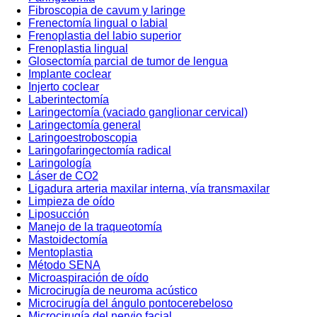
Fibroscopia de cavum y laringe
Frenectomía lingual o labial
Frenoplastia del labio superior
Frenoplastia lingual
Glosectomía parcial de tumor de lengua
Implante coclear
Injerto coclear
Laberintectomía
Laringectomía (vaciado ganglionar cervical)
Laringectomía general
Laringoestroboscopia
Laringofaringectomía radical
Laringología
Láser de CO2
Ligadura arteria maxilar interna, vía transmaxilar
Limpieza de oído
Liposucción
Manejo de la traqueotomía
Mastoidectomía
Mentoplastia
Método SENA
Microaspiración de oído
Microcirugía de neuroma acústico
Microcirugía del ángulo pontocerebeloso
Microcirugía del nervio facial