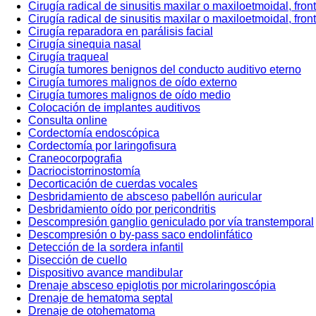
Cirugía radical de sinusitis maxilar o maxiloetmoidal, fron
Cirugía radical de sinusitis maxilar o maxiloetmoidal, front
Cirugía reparadora en parálisis facial
Cirugía sinequia nasal
Cirugía traqueal
Cirugía tumores benignos del conducto auditivo eterno
Cirugía tumores malignos de oído externo
Cirugía tumores malignos de oído medio
Colocación de implantes auditivos
Consulta online
Cordectomía endoscópica
Cordectomía por laringofisura
Craneocorpografia
Dacriocistorrinostomía
Decorticación de cuerdas vocales
Desbridamiento de absceso pabellón auricular
Desbridamiento oído por pericondritis
Descompresión ganglio geniculado por vía transtemporal
Descompresión o by-pass saco endolinfático
Detección de la sordera infantil
Disección de cuello
Dispositivo avance mandibular
Drenaje absceso epiglotis por microlaringoscópia
Drenaje de hematoma septal
Drenaje de otohematoma