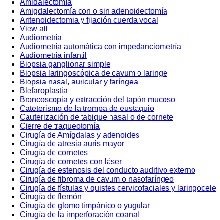
Amidalectomía
Amigdalectomía con o sin adenoidectomía
Aritenoidectomia y fijación cuerda vocal
View all
Audiometría
Audiometría automática con impedanciometría
Audiometría infantil
Biopsia ganglionar simple
Biopsia laringoscópica de cavum o laringe
Biopsia nasal, auricular y faríngea
Blefaroplastia
Broncoscopia y extracción del tapón mucoso
Cateterismo de la trompa de eustaquio
Cauterización de tabique nasal o de cornete
Cierre de traqueotomía
Cirugía de Amígdalas y adenoides
Cirugía de atresia auris mayor
Cirugía de cornetes
Cirugía de cornetes con láser
Cirugía de estenosis del conducto auditivo externo
Cirugía de fibroma de cavum o nasofaríngeo
Cirugía de fístulas y quistes cervicofaciales y laringocele
Cirugía de flemón
Cirugía de glomo timpánico o yugular
Cirugía de la imperforación coanal