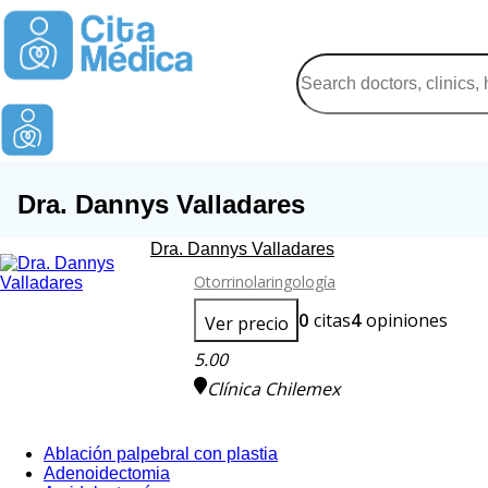
Dra. Dannys Valladares
Dra. Dannys Valladares
Otorrinolaringología
0
citas
4
opiniones
Ver precio
5.00
Clínica Chilemex
Ablación palpebral con plastia
Adenoidectomia