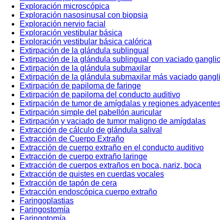
Exploración microscópica
Exploración nasosinusal con biopsia
Exploración nervio facial
Exploración vestibular básica
Exploración vestibular básica calórica
Extirpación de la glándula sublingual
Extirpación de la glándula sublingual con vaciado gangli
Extirpación de la glándula submaxilar
Extirpación de la glándula submaxilar más vaciado gangl
Extirpación de papiloma de faringe
Extirpación de papiloma del conducto auditivo
Extirpación de tumor de amígdalas y regiones adyacente
Extirpación simple del pabellón auricular
Extirpación y vaciado de tumor maligno de amígdalas
Extracción de cálculo de glándula salival
Extracción de Cuerpo Extraño
Extracción de cuerpo extraño en el conducto auditivo
Extracción de cuerpo extraño laringe
Extracción de cuerpos extraños en boca, nariz, boca
Extracción de quistes en cuerdas vocales
Extracción de tapón de cera
Extracción endoscópica cuerpo extraño
Faringoplastias
Faringostomía
Faringotomía