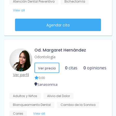
Atención Dental Preventiva
Bichectomía
View all
Agendar cita
Od. Margaret Hernández
Odontología
0
citas
0
opiniones
Ver precio
Ver perfil
0.00
Sanasonrisa
Adultos y Niños
Alivio del Dolor
Blanqueamiento Dental
Cambio de la Sonrisa
Caries
View all