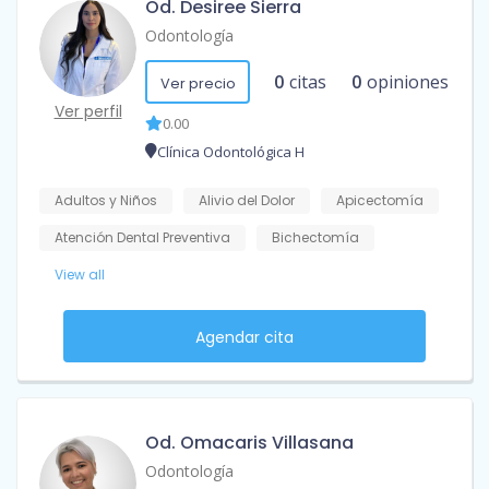
Od. Desiree Sierra
Odontología
0
citas
0
opiniones
Ver precio
Ver perfil
0.00
Clínica Odontológica H
Adultos y Niños
Alivio del Dolor
Apicectomía
Atención Dental Preventiva
Bichectomía
View all
Agendar cita
Od. Omacaris Villasana
Odontología