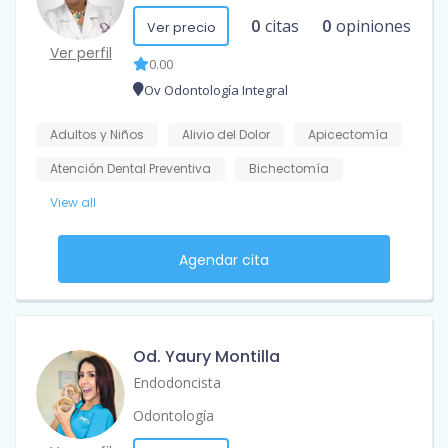
0
citas
0
opiniones
Ver precio
Ver perfil
0.00
Ov Odontología Integral
Adultos y Niños
Alivio del Dolor
Apicectomía
Atención Dental Preventiva
Bichectomía
View all
Agendar cita
Od. Yaury Montilla
Endodoncista
Odontología