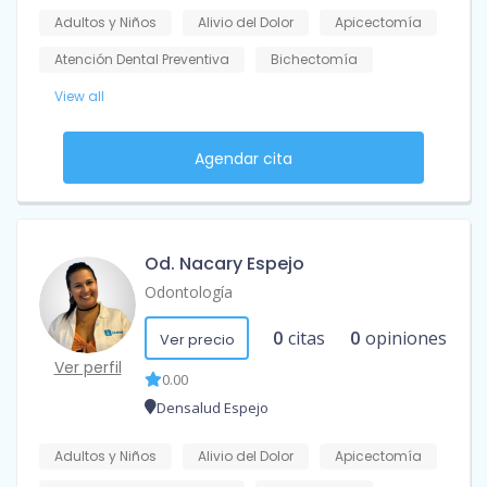
Adultos y Niños
Alivio del Dolor
Apicectomía
Atención Dental Preventiva
Bichectomía
View all
Agendar cita
Od. Nacary Espejo
Odontología
0
citas
0
opiniones
Ver precio
Ver perfil
0.00
Densalud Espejo
Adultos y Niños
Alivio del Dolor
Apicectomía