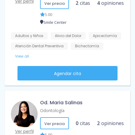
Ver perfil
2
citas
4
opiniones
Ver precio
5.00
Smile Center
Adultos y Niños
Alivio del Dolor
Apicectomía
Atención Dental Preventiva
Bichectomía
View all
Agendar cita
Od. Maria Salinas
Odontología
0
citas
2
opiniones
Ver precio
Ver perfil
5.00