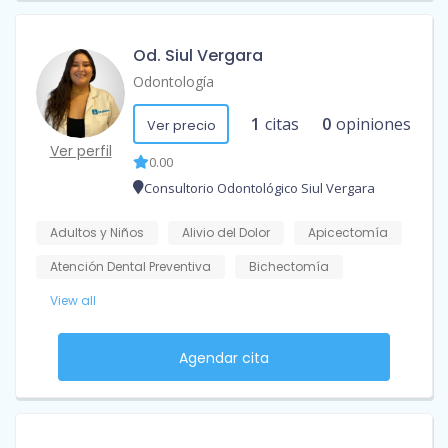
Od. Siul Vergara
Odontología
1
citas
0
opiniones
Ver precio
Ver perfil
0.00
Consultorio Odontológico Siul Vergara
Adultos y Niños
Alivio del Dolor
Apicectomía
Atención Dental Preventiva
Bichectomía
View all
Agendar cita