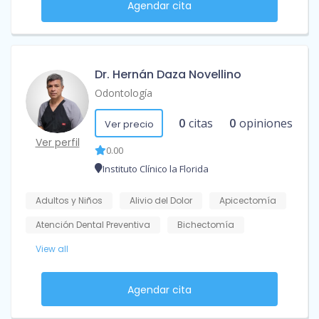
Agendar cita
Dr. Hernán Daza Novellino
Odontología
0
citas
0
opiniones
Ver precio
Ver perfil
0.00
Instituto Clínico la Florida
Adultos y Niños
Alivio del Dolor
Apicectomía
Atención Dental Preventiva
Bichectomía
View all
Agendar cita