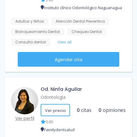
Instituto clínico Odontológico Naguanagua
Adultos y Niños
Atención Dental Preventiva
Blanqueamiento Dental
Chequeo Dental
Consulta dental
View all
Agendar cita
Od. Ninfa Aguilar
Odontología
0
citas
0
opiniones
Ver precio
Ver perfil
0.00
Familydentsalud