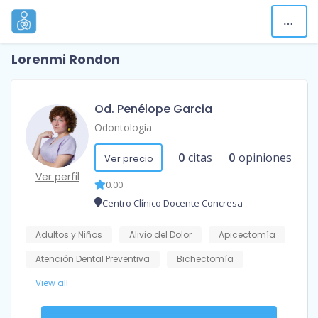
Lorenmi Rondon
Od. Penélope Garcia
Odontología
0
citas
0
opiniones
Ver precio
Ver perfil
0.00
Centro Clínico Docente Concresa
Adultos y Niños
Alivio del Dolor
Apicectomía
Atención Dental Preventiva
Bichectomía
View all