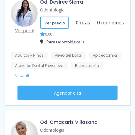
Od. Desiree Sierra
Odontología
0
citas
0
opiniones
Ver precio
Ver perfil
0.00
Clínica Odontológica H
Adultos y Niños
Alivio del Dolor
Apicectomía
Atención Dental Preventiva
Bichectomía
View all
Agendar cita
Od. Omacaris Villasana
Odontología