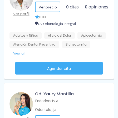
0
citas
0
opiniones
Ver precio
Ver perfil
0.00
Ov Odontología Integral
Adultos y Niños
Alivio del Dolor
Apicectomía
Atención Dental Preventiva
Bichectomía
View all
Agendar cita
Od. Yaury Montilla
Endodoncista
Odontología