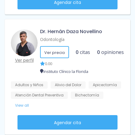
Agendar cita
Dr. Hernán Daza Novellino
Odontología
0
citas
0
opiniones
Ver precio
Ver perfil
0.00
Instituto Clínico la Florida
Adultos y Niños
Alivio del Dolor
Apicectomía
Atención Dental Preventiva
Bichectomía
View all
Agendar cita