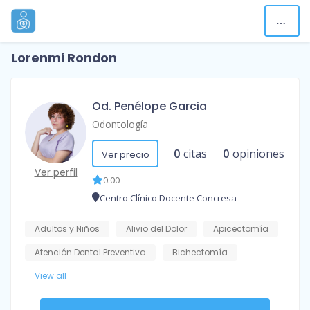
Lorenmi Rondon
Od. Penélope Garcia
Odontología
0
citas
0
opiniones
Ver precio
Ver perfil
0.00
Centro Clínico Docente Concresa
Adultos y Niños
Alivio del Dolor
Apicectomía
Atención Dental Preventiva
Bichectomía
View all