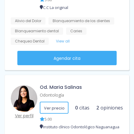
C.C La original
Alivio del Dolor
Blanqueamiento de los dientes
Blanqueamiento dental
Caries
Chequeo Dental
View all
Agendar cita
Od. Maria Salinas
Odontología
0
citas
2
opiniones
Ver precio
Ver perfil
5.00
Instituto clínico Odontológico Naguanagua