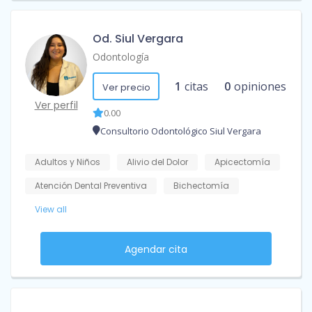
Od. Siul Vergara
Odontología
1
citas
0
opiniones
Ver precio
Ver perfil
0.00
Consultorio Odontológico Siul Vergara
Adultos y Niños
Alivio del Dolor
Apicectomía
Atención Dental Preventiva
Bichectomía
View all
Agendar cita