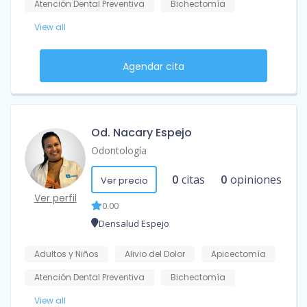
Atención Dental Preventiva
Bichectomía
View all
Agendar cita
Od. Nacary Espejo
Odontología
0
citas
0
opiniones
Ver precio
Ver perfil
0.00
Densalud Espejo
Adultos y Niños
Alivio del Dolor
Apicectomía
Atención Dental Preventiva
Bichectomía
View all