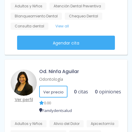
Adultos y Niños
Atención Dental Preventiva
Blanqueamiento Dental
Chequeo Dental
Consulta dental
View all
Agendar cita
Od. Ninfa Aguilar
Odontología
0
citas
0
opiniones
Ver precio
Ver perfil
0.00
Familydentsalud
Adultos y Niños
Alivio del Dolor
Apicectomía