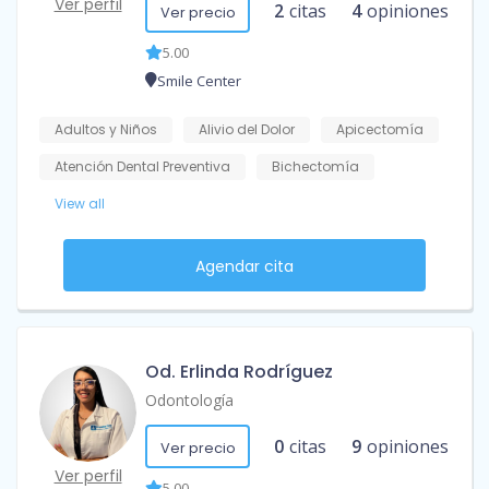
Ver perfil
2
citas
4
opiniones
Ver precio
5.00
Smile Center
Adultos y Niños
Alivio del Dolor
Apicectomía
Atención Dental Preventiva
Bichectomía
View all
Agendar cita
Od. Erlinda Rodríguez
Odontología
0
citas
9
opiniones
Ver precio
Ver perfil
5.00