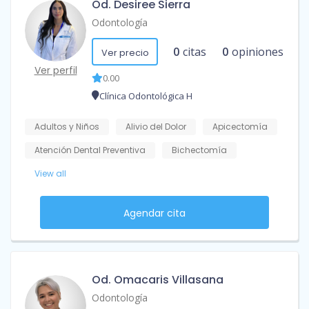
Od. Desiree Sierra
Odontología
0
citas
0
opiniones
Ver precio
Ver perfil
0.00
Clínica Odontológica H
Adultos y Niños
Alivio del Dolor
Apicectomía
Atención Dental Preventiva
Bichectomía
View all
Agendar cita
Od. Omacaris Villasana
Odontología