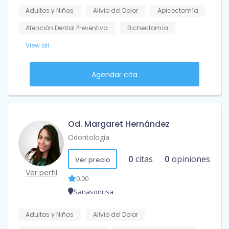
Adultos y Niños
Alivio del Dolor
Apicectomía
Atención Dental Preventiva
Bichectomía
View all
Agendar cita
Od. Margaret Hernández
Odontología
0
citas
0
opiniones
Ver precio
Ver perfil
0.00
Sanasonrisa
Adultos y Niños
Alivio del Dolor