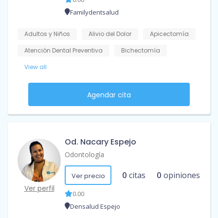
Familydentsalud
Adultos y Niños
Alivio del Dolor
Apicectomía
Atención Dental Preventiva
Bichectomía
View all
Agendar cita
Od. Nacary Espejo
Odontología
0
citas
0
opiniones
Ver precio
Ver perfil
0.00
Densalud Espejo