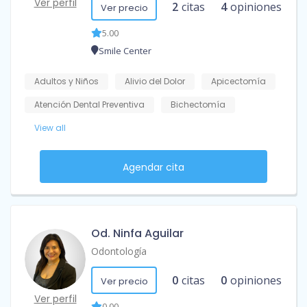
Ver perfil
2
citas
4
opiniones
Ver precio
5.00
Smile Center
Adultos y Niños
Alivio del Dolor
Apicectomía
Atención Dental Preventiva
Bichectomía
View all
Agendar cita
Od. Ninfa Aguilar
Odontología
0
citas
0
opiniones
Ver precio
Ver perfil
0.00