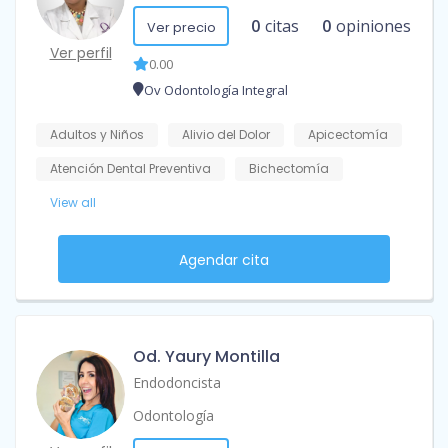
0
citas
0
opiniones
Ver precio
Ver perfil
0.00
Ov Odontología Integral
Adultos y Niños
Alivio del Dolor
Apicectomía
Atención Dental Preventiva
Bichectomía
View all
Agendar cita
Od. Yaury Montilla
Endodoncista
Odontología