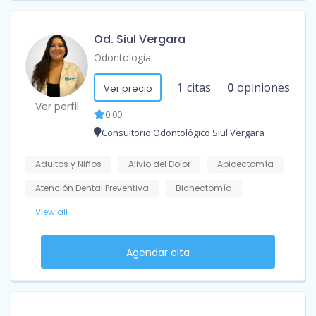
Od. Siul Vergara
Odontología
1
citas
0
opiniones
Ver precio
Ver perfil
0.00
Consultorio Odontológico Siul Vergara
Adultos y Niños
Alivio del Dolor
Apicectomía
Atención Dental Preventiva
Bichectomía
View all
Agendar cita