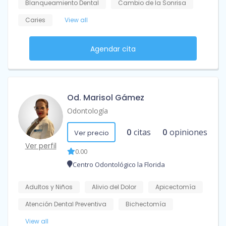
Blanqueamiento Dental
Cambio de la Sonrisa
Caries
View all
Agendar cita
Od. Marisol Gámez
Odontología
0
citas
0
opiniones
Ver precio
Ver perfil
0.00
Centro Odontológico la Florida
Adultos y Niños
Alivio del Dolor
Apicectomía
Atención Dental Preventiva
Bichectomía
View all