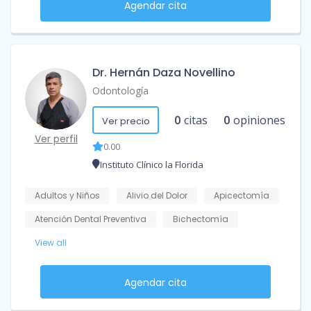
Agendar cita
Dr. Hernán Daza Novellino
Odontología
0
citas
0
opiniones
Ver precio
Ver perfil
0.00
Instituto Clínico la Florida
Adultos y Niños
Alivio del Dolor
Apicectomía
Atención Dental Preventiva
Bichectomía
View all
Agendar cita