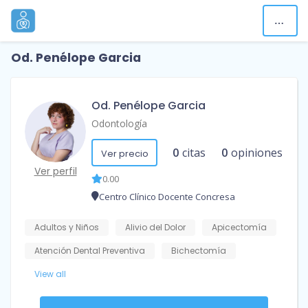
Od. Penélope Garcia
Od. Penélope Garcia
Odontología
0
citas
0
opiniones
Ver precio
Ver perfil
0.00
Centro Clínico Docente Concresa
Adultos y Niños
Alivio del Dolor
Apicectomía
Atención Dental Preventiva
Bichectomía
View all