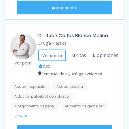
Agendar cita
Dr. Juan Carlos Blanco Molina
Cirugía Plástica
0
citas
0
opiniones
Ver precio
Ver perfil
0.00
Centro Medico Quirúrgico VidaMed
Abdominoplastia
Abdomiplastia
Ablación palpebral con plastia
Alargamiento de pene
Aumento de gemelos
View all