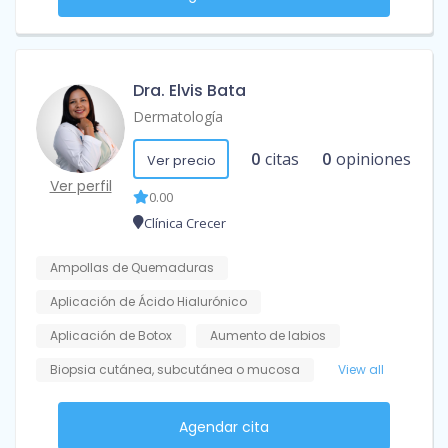
Dra. Elvis Bata
Dermatología
0
citas
0
opiniones
Ver precio
Ver perfil
0.00
Clínica Crecer
Ampollas de Quemaduras
Aplicación de Ácido Hialurónico
Aplicación de Botox
Aumento de labios
Biopsia cutánea, subcutánea o mucosa
View all
Agendar cita