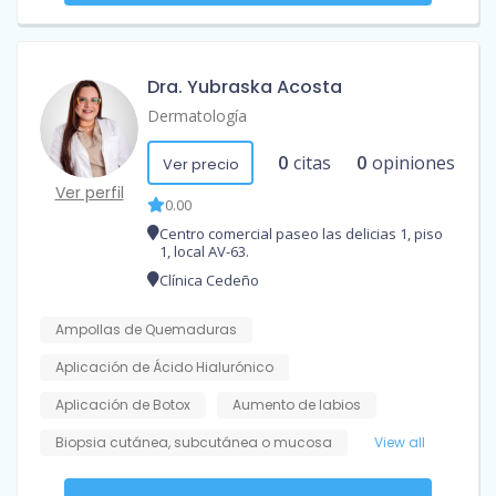
Dra. Yubraska Acosta
Dermatología
0
citas
0
opiniones
Ver precio
Ver perfil
0.00
Centro comercial paseo las delicias 1, piso
1, local AV-63.
Clínica Cedeño
Ampollas de Quemaduras
Aplicación de Ácido Hialurónico
Aplicación de Botox
Aumento de labios
Biopsia cutánea, subcutánea o mucosa
View all