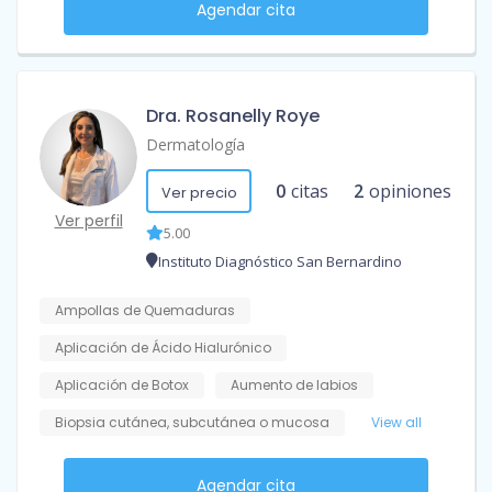
Agendar cita
Dra. Rosanelly Roye
Dermatología
0
citas
2
opiniones
Ver precio
Ver perfil
5.00
Instituto Diagnóstico San Bernardino
Ampollas de Quemaduras
Aplicación de Ácido Hialurónico
Aplicación de Botox
Aumento de labios
Biopsia cutánea, subcutánea o mucosa
View all
Agendar cita