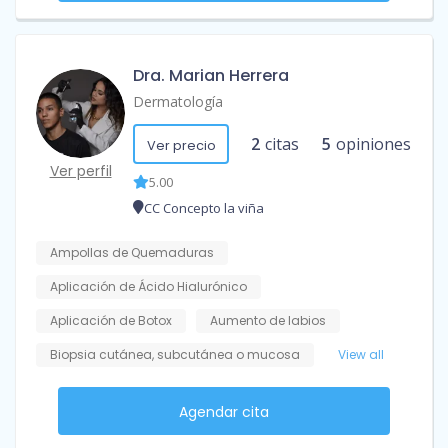
Dra. Marian Herrera
Dermatología
2
citas
5
opiniones
Ver precio
Ver perfil
5.00
CC Concepto la viña
Ampollas de Quemaduras
Aplicación de Ácido Hialurónico
Aplicación de Botox
Aumento de labios
Biopsia cutánea, subcutánea o mucosa
View all
Agendar cita