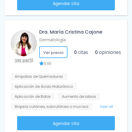
Agendar cita
Dra. María Cristina Cajone
Dermatología
0
citas
0
opiniones
Ver precio
Ver perfil
0.00
Ampollas de Quemaduras
Aplicación de Ácido Hialurónico
Aplicación de Botox
Aumento de labios
Biopsia cutánea, subcutánea o mucosa
View all
Agendar cita