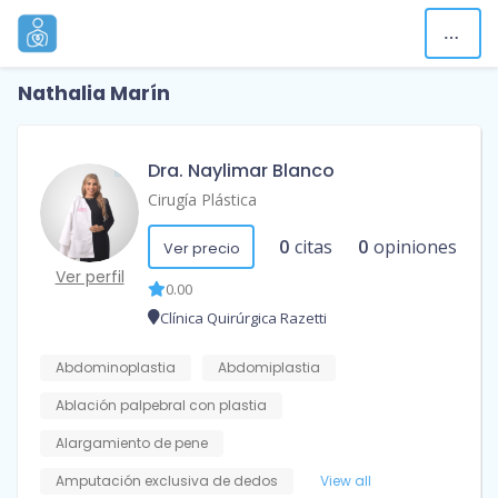
Nathalia Marín
Dra. Naylimar Blanco
Cirugía Plástica
0
citas
0
opiniones
Ver precio
Ver perfil
0.00
Clínica Quirúrgica Razetti
Abdominoplastia
Abdomiplastia
Ablación palpebral con plastia
Alargamiento de pene
Amputación exclusiva de dedos
View all