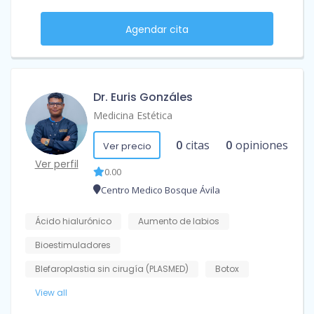
Agendar cita
Dr. Euris Gonzáles
Medicina Estética
0
citas
0
opiniones
Ver precio
Ver perfil
0.00
Centro Medico Bosque Ávila
Ácido hialurónico
Aumento de labios
Bioestimuladores
Blefaroplastia sin cirugía (PLASMED)
Botox
View all