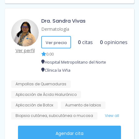
Dra. Sandra Vivas
Dermatología
0
citas
0
opiniones
Ver precio
Ver perfil
0.00
Hospital Metropolitano del Norte
Clínica la Viña
Ampollas de Quemaduras
Aplicación de Ácido Hialurónico
Aplicación de Botox
Aumento de labios
Biopsia cutánea, subcutánea o mucosa
View all
Agendar cita