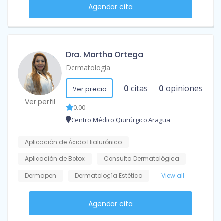
Agendar cita
Dra. Martha Ortega
Dermatología
0
citas
0
opiniones
Ver precio
Ver perfil
0.00
Centro Médico Quirúrgico Aragua
Aplicación de Ácido Hialurónico
Aplicación de Botox
Consulta Dermatológica
Dermapen
Dermatología Estética
View all
Agendar cita