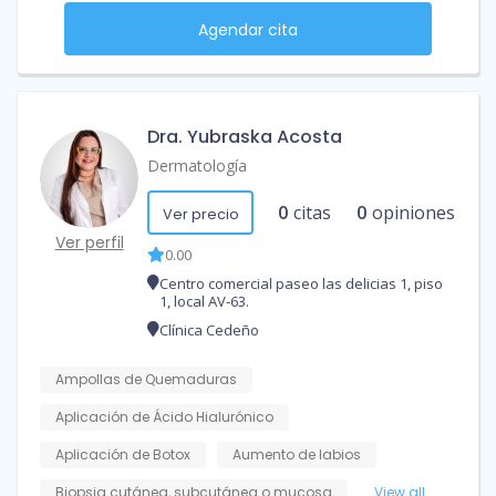
Agendar cita
Dra. Yubraska Acosta
Dermatología
0
citas
0
opiniones
Ver precio
Ver perfil
0.00
Centro comercial paseo las delicias 1, piso
1, local AV-63.
Clínica Cedeño
Ampollas de Quemaduras
Aplicación de Ácido Hialurónico
Aplicación de Botox
Aumento de labios
Biopsia cutánea, subcutánea o mucosa
View all