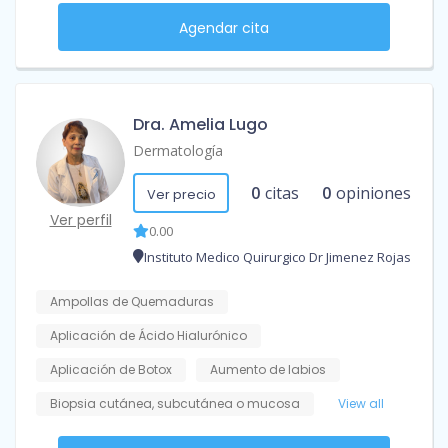
Agendar cita
Dra. Amelia Lugo
Dermatología
0
citas
0
opiniones
Ver precio
Ver perfil
0.00
Instituto Medico Quirurgico Dr Jimenez Rojas
Ampollas de Quemaduras
Aplicación de Ácido Hialurónico
Aplicación de Botox
Aumento de labios
Biopsia cutánea, subcutánea o mucosa
View all