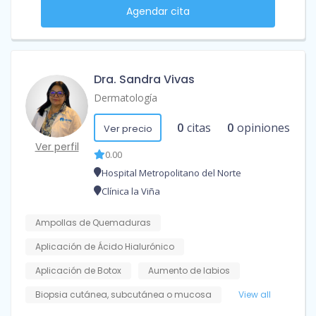
Agendar cita
Dra. Sandra Vivas
Dermatología
0
citas
0
opiniones
Ver precio
Ver perfil
0.00
Hospital Metropolitano del Norte
Clínica la Viña
Ampollas de Quemaduras
Aplicación de Ácido Hialurónico
Aplicación de Botox
Aumento de labios
Biopsia cutánea, subcutánea o mucosa
View all