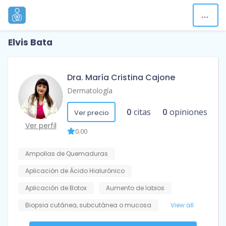
Elvis Bata
Dra. María Cristina Cajone
Dermatología
0
citas
0
opiniones
Ver precio
Ver perfil
0.00
Ampollas de Quemaduras
Aplicación de Ácido Hialurónico
Aplicación de Botox
Aumento de labios
Biopsia cutánea, subcutánea o mucosa
View all