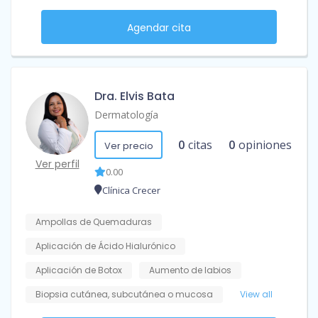
Agendar cita
Dra. Elvis Bata
Dermatología
0
citas
0
opiniones
Ver precio
Ver perfil
0.00
Clínica Crecer
Ampollas de Quemaduras
Aplicación de Ácido Hialurónico
Aplicación de Botox
Aumento de labios
Biopsia cutánea, subcutánea o mucosa
View all