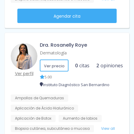
Agendar cita
Dra. Rosanelly Roye
Dermatología
0
citas
2
opiniones
Ver precio
Ver perfil
5.00
Instituto Diagnóstico San Bernardino
Ampollas de Quemaduras
Aplicación de Ácido Hialurónico
Aplicación de Botox
Aumento de labios
Biopsia cutánea, subcutánea o mucosa
View all