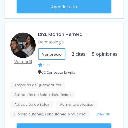
Agendar cita
Dra. Marian Herrera
Dermatología
2
citas
5
opiniones
Ver precio
Ver perfil
5.00
CC Concepto la viña
Ampollas de Quemaduras
Aplicación de Ácido Hialurónico
Aplicación de Botox
Aumento de labios
Biopsia cutánea, subcutánea o mucosa
View all