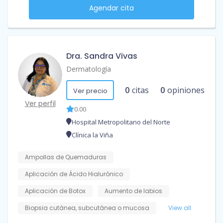
Agendar cita
Dra. Sandra Vivas
Dermatología
0
citas
0
opiniones
Ver precio
Ver perfil
0.00
Hospital Metropolitano del Norte
Clínica la Viña
Ampollas de Quemaduras
Aplicación de Ácido Hialurónico
Aplicación de Botox
Aumento de labios
Biopsia cutánea, subcutánea o mucosa
View all