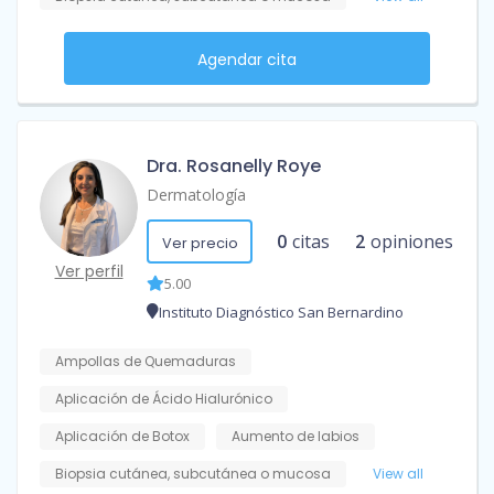
Agendar cita
Dra. Rosanelly Roye
Dermatología
0
citas
2
opiniones
Ver precio
Ver perfil
5.00
Instituto Diagnóstico San Bernardino
Ampollas de Quemaduras
Aplicación de Ácido Hialurónico
Aplicación de Botox
Aumento de labios
Biopsia cutánea, subcutánea o mucosa
View all