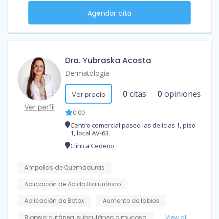
Agendar cita
Dra. Yubraska Acosta
Dermatología
0
citas
0
opiniones
Ver precio
Ver perfil
0.00
Centro comercial paseo las delicias 1, piso
1, local AV-63.
Clínica Cedeño
Ampollas de Quemaduras
Aplicación de Ácido Hialurónico
Aplicación de Botox
Aumento de labios
Biopsia cutánea, subcutánea o mucosa
View all