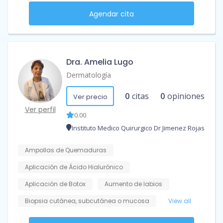
Agendar cita
Dra. Amelia Lugo
Dermatología
0
citas
0
opiniones
Ver precio
Ver perfil
0.00
Instituto Medico Quirurgico Dr Jimenez Rojas
Ampollas de Quemaduras
Aplicación de Ácido Hialurónico
Aplicación de Botox
Aumento de labios
Biopsia cutánea, subcutánea o mucosa
View all