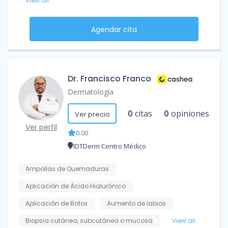
View all
Agendar cita
Dr. Francisco Franco
Dermatología
0
citas
0
opiniones
Ver precio
Ver perfil
0.00
IDTDerm Centro Médico
Ampollas de Quemaduras
Aplicación de Ácido Hialurónico
Aplicación de Botox
Aumento de labios
Biopsia cutánea, subcutánea o mucosa
View all