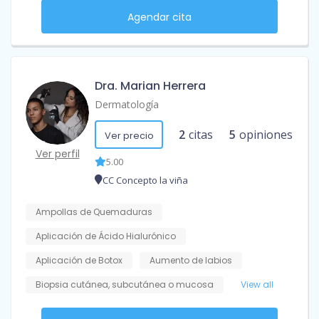
Agendar cita
Dra. Marian Herrera
Dermatología
2
citas
5
opiniones
Ver precio
Ver perfil
5.00
CC Concepto la viña
Ampollas de Quemaduras
Aplicación de Ácido Hialurónico
Aplicación de Botox
Aumento de labios
Biopsia cutánea, subcutánea o mucosa
View all