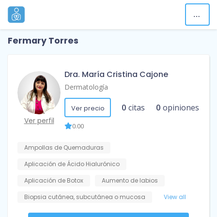
Fermary Torres
Dra. María Cristina Cajone
Dermatología
0
citas
0
opiniones
Ver precio
Ver perfil
0.00
Ampollas de Quemaduras
Aplicación de Ácido Hialurónico
Aplicación de Botox
Aumento de labios
Biopsia cutánea, subcutánea o mucosa
View all