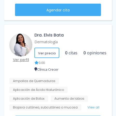
Agendar cita
Dra. Elvis Bata
Dermatología
0
citas
0
opiniones
Ver precio
Ver perfil
0.00
Clínica Crecer
Ampollas de Quemaduras
Aplicación de Ácido Hialurónico
Aplicación de Botox
Aumento de labios
Biopsia cutánea, subcutánea o mucosa
View all