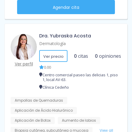
Agendar cita
Dra. Yubraska Acosta
Dermatología
0
citas
0
opiniones
Ver precio
Ver perfil
0.00
Centro comercial paseo las delicias 1, piso
1, local AV-63.
Clínica Cedeño
Ampollas de Quemaduras
Aplicación de Ácido Hialurónico
Aplicación de Botox
Aumento de labios
Biopsia cutánea, subcutánea o mucosa
View all