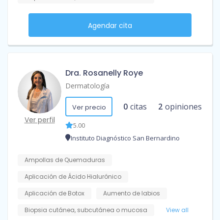
Agendar cita
Dra. Rosanelly Roye
Dermatología
0
citas
2
opiniones
Ver precio
Ver perfil
5.00
Instituto Diagnóstico San Bernardino
Ampollas de Quemaduras
Aplicación de Ácido Hialurónico
Aplicación de Botox
Aumento de labios
Biopsia cutánea, subcutánea o mucosa
View all