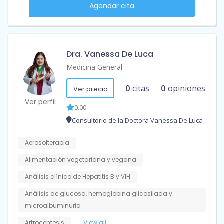
Agendar cita
Dra. Vanessa De Luca
Medicina General
0
citas
0
opiniones
Ver precio
Ver perfil
0.00
Consultorio de la Doctora Vanessa De Luca
Aerosolterapia
Alimentación vegetariana y vegana
Análisis clínico de Hepatitis B y VIH
Análisis de glucosa, hemoglobina glicosilada y
microalbuminuria
Artrocentesis
View all