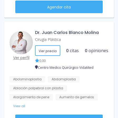
Agendar cita
Dr. Juan Carlos Blanco Molina
Cirugía Plástica
0
citas
0
opiniones
Ver precio
Ver perfil
0.00
Centro Medico Quirúrgico VidaMed
Abdominoplastia
Abdomiplastia
Ablación palpebral con plastia
Alargamiento de pene
Aumento de gemelos
View all