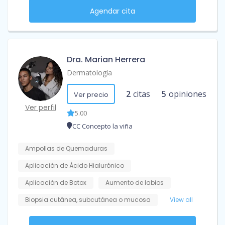
Agendar cita
Dra. Marian Herrera
Dermatología
2
citas
5
opiniones
Ver precio
Ver perfil
5.00
CC Concepto la viña
Ampollas de Quemaduras
Aplicación de Ácido Hialurónico
Aplicación de Botox
Aumento de labios
Biopsia cutánea, subcutánea o mucosa
View all