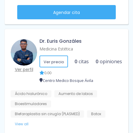
Agendar cita
Dr. Euris Gonzáles
Medicina Estética
0
citas
0
opiniones
Ver precio
Ver perfil
0.00
Centro Medico Bosque Ávila
Ácido hialurónico
Aumento de labios
Bioestimuladores
Blefaroplastia sin cirugía (PLASMED)
Botox
View all