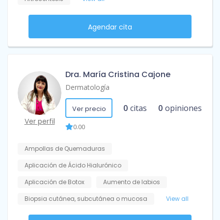
Agendar cita
Dra. María Cristina Cajone
Dermatología
0
citas
0
opiniones
Ver precio
Ver perfil
0.00
Ampollas de Quemaduras
Aplicación de Ácido Hialurónico
Aplicación de Botox
Aumento de labios
Biopsia cutánea, subcutánea o mucosa
View all