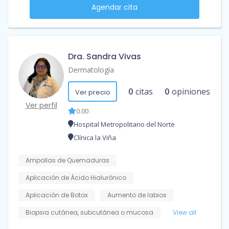
Agendar cita
Dra. Sandra Vivas
Dermatología
0
citas
0
opiniones
Ver precio
Ver perfil
0.00
Hospital Metropolitano del Norte
Clínica la Viña
Ampollas de Quemaduras
Aplicación de Ácido Hialurónico
Aplicación de Botox
Aumento de labios
Biopsia cutánea, subcutánea o mucosa
View all