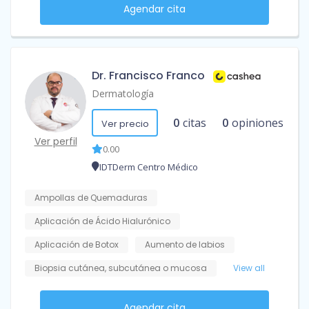
Agendar cita
Dr. Francisco Franco
Dermatología
0
citas
0
opiniones
Ver precio
Ver perfil
0.00
IDTDerm Centro Médico
Ampollas de Quemaduras
Aplicación de Ácido Hialurónico
Aplicación de Botox
Aumento de labios
Biopsia cutánea, subcutánea o mucosa
View all
Agendar cita