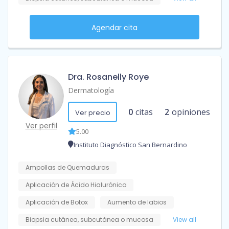
Agendar cita
Dra. Rosanelly Roye
Dermatología
0
citas
2
opiniones
Ver precio
Ver perfil
5.00
Instituto Diagnóstico San Bernardino
Ampollas de Quemaduras
Aplicación de Ácido Hialurónico
Aplicación de Botox
Aumento de labios
Biopsia cutánea, subcutánea o mucosa
View all