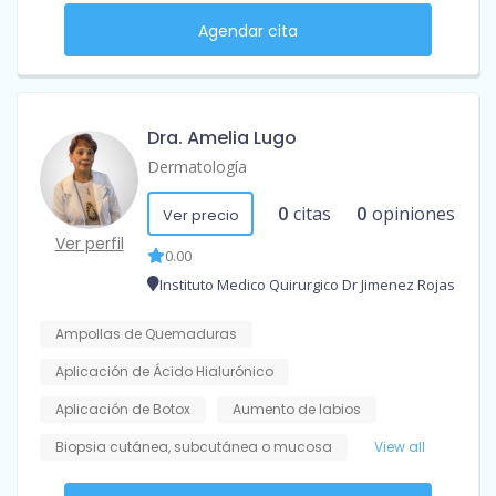
Agendar cita
Dra. Amelia Lugo
Dermatología
0
citas
0
opiniones
Ver precio
Ver perfil
0.00
Instituto Medico Quirurgico Dr Jimenez Rojas
Ampollas de Quemaduras
Aplicación de Ácido Hialurónico
Aplicación de Botox
Aumento de labios
Biopsia cutánea, subcutánea o mucosa
View all