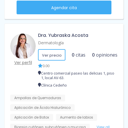
Agendar cita
Dra. Yubraska Acosta
Dermatología
0
citas
0
opiniones
Ver precio
Ver perfil
0.00
Centro comercial paseo las delicias 1, piso
1, local AV-63.
Clínica Cedeño
Ampollas de Quemaduras
Aplicación de Ácido Hialurónico
Aplicación de Botox
Aumento de labios
Biopsia cutánea, subcutánea o mucosa
View all