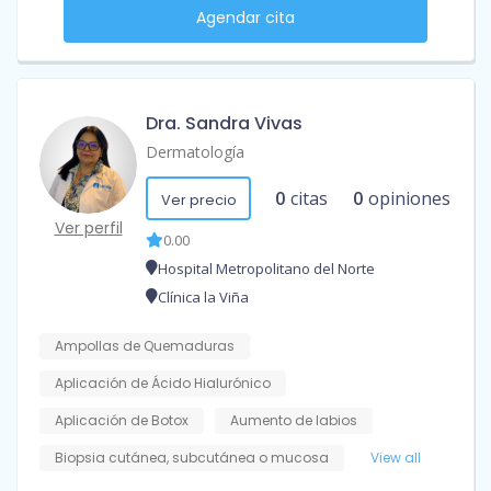
Agendar cita
Dra. Sandra Vivas
Dermatología
0
citas
0
opiniones
Ver precio
Ver perfil
0.00
Hospital Metropolitano del Norte
Clínica la Viña
Ampollas de Quemaduras
Aplicación de Ácido Hialurónico
Aplicación de Botox
Aumento de labios
Biopsia cutánea, subcutánea o mucosa
View all