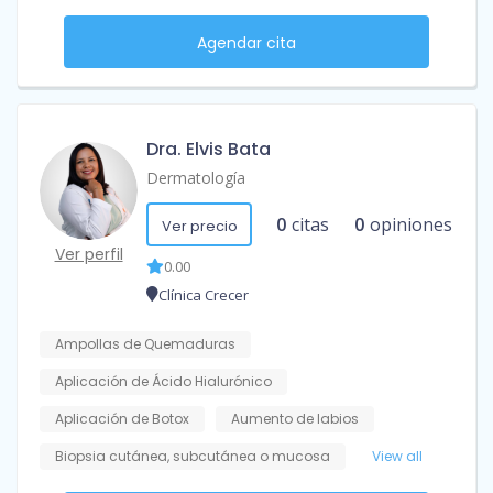
Agendar cita
Dra. Elvis Bata
Dermatología
0
citas
0
opiniones
Ver precio
Ver perfil
0.00
Clínica Crecer
Ampollas de Quemaduras
Aplicación de Ácido Hialurónico
Aplicación de Botox
Aumento de labios
Biopsia cutánea, subcutánea o mucosa
View all