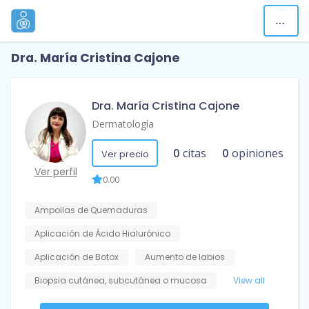
Dra. María Cristina Cajone
Dra. María Cristina Cajone
Dermatología
0
citas
0
opiniones
Ver precio
Ver perfil
0.00
Ampollas de Quemaduras
Aplicación de Ácido Hialurónico
Aplicación de Botox
Aumento de labios
Biopsia cutánea, subcutánea o mucosa
View all