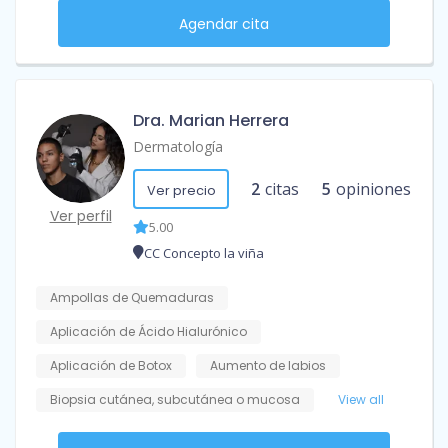
Agendar cita
Dra. Marian Herrera
Dermatología
2
citas
5
opiniones
Ver precio
Ver perfil
5.00
CC Concepto la viña
Ampollas de Quemaduras
Aplicación de Ácido Hialurónico
Aplicación de Botox
Aumento de labios
Biopsia cutánea, subcutánea o mucosa
View all