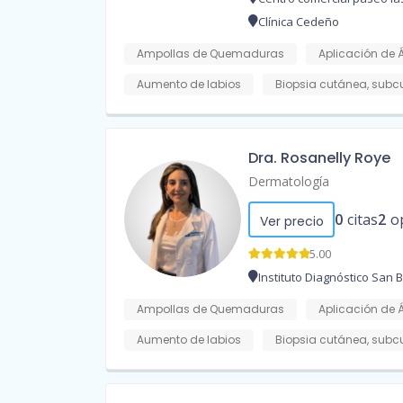
Clínica Cedeño
Ampollas de Quemaduras
Aplicación de 
Aumento de labios
Biopsia cutánea, sub
Dra. Rosanelly Roye
Dermatología
0
citas
2
o
Ver precio
5.00
Instituto Diagnóstico San 
Ampollas de Quemaduras
Aplicación de 
Aumento de labios
Biopsia cutánea, sub