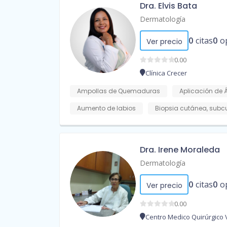
Dra. Elvis Bata
Dermatología
0
citas
0
o
Ver precio
0.00
Clínica Crecer
Ampollas de Quemaduras
Aplicación de 
Aumento de labios
Biopsia cutánea, sub
Dra. Irene Moraleda
Dermatología
0
citas
0
o
Ver precio
0.00
Centro Medico Quirúrgico