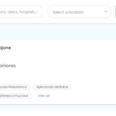
Select a location
Cajone
piniones
Ácido Hialurónico
Aplicación de Botox
cutánea o mucosa
View all