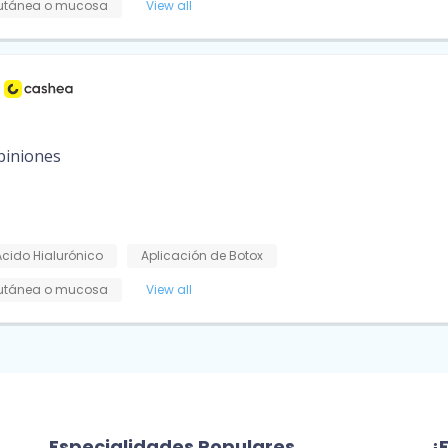
cutánea o mucosa
View all
piniones
Ácido Hialurónico
Aplicación de Botox
cutánea o mucosa
View all
Especialidades Populares
¿E