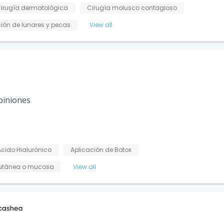
irugía dermatológica
Cirugía molusco contagioso
ción de lunares y pecas
View all
piniones
Ácido Hialurónico
Aplicación de Botox
cutánea o mucosa
View all