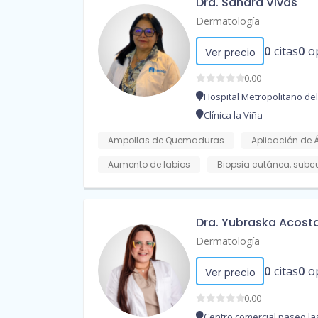
Dra. Sandra Vivas
Dermatología
0
citas
0
o
Ver precio
0.00
Hospital Metropolitano del
Clínica la Viña
Ampollas de Quemaduras
Aplicación de 
Aumento de labios
Biopsia cutánea, sub
Dra. Yubraska Acost
Dermatología
0
citas
0
o
Ver precio
0.00
Centro comercial paseo las 