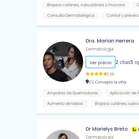
Biopsia cutánea, subcutánea o mucosa
C
Consulta Dermatológica
Control y preven
Dra. Marian Herrera
Dermatología
2
citas
5
o
Ver precio
5.00
CC Concepto la viña
Ampollas de Quemaduras
Aplicación de 
Aumento de labios
Biopsia cutánea, sub
Dr Marielys Breto
Dermatología