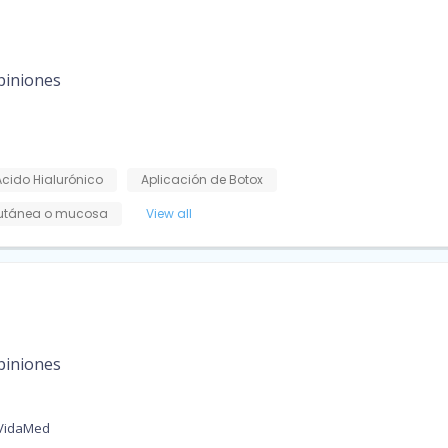
piniones
Ácido Hialurónico
Aplicación de Botox
cutánea o mucosa
View all
piniones
 VidaMed