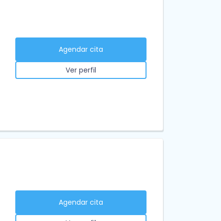
Agendar cita
Ver perfil
Agendar cita