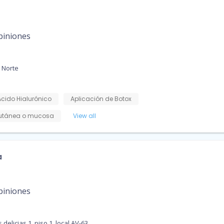
piniones
 Norte
Ácido Hialurónico
Aplicación de Botox
cutánea o mucosa
View all
a
piniones
delicias 1, piso 1, local AV-63.