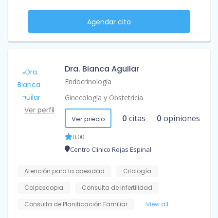
Agendar cita
Dra. Bianca Aguilar
Endocrinología
Ginecología y Obstetricia
Ver perfil
0
citas
0
opiniones
Ver precio
0.00
Centro Clinico Rojas Espinal
Atención para la obesidad
Citología
Colposcopia
Consulta de infertilidad
Consulta de Planificación Familiar
View all