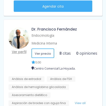
Agendar cita
Dr. Francisco Fernández
Endocrinología
Medicina Interna
Ver perfil
8
citas
0
opiniones
Ver precio
0.00
Centro Comercial La Hoyada.
Análisis de estradiol
Análisis de FSH
Análisis de hemoglobina glicosilada
Asesoramiento dietético
Aspiración de tiroides con aguja fina
View all