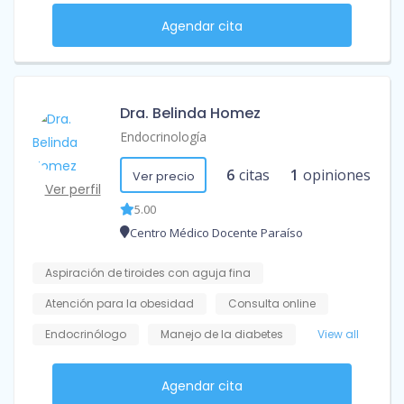
Agendar cita
Dra. Belinda Homez
Endocrinología
6
citas
1
opiniones
Ver precio
Ver perfil
5.00
Centro Médico Docente Paraíso
Aspiración de tiroides con aguja fina
Atención para la obesidad
Consulta online
Endocrinólogo
Manejo de la diabetes
View all
Agendar cita