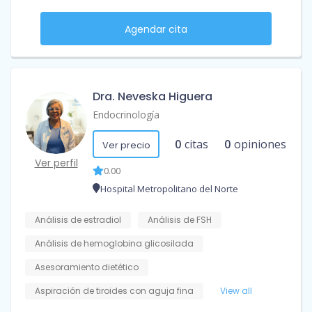
Agendar cita
Dra. Neveska Higuera
Endocrinología
0
citas
0
opiniones
Ver precio
Ver perfil
0.00
Hospital Metropolitano del Norte
Análisis de estradiol
Análisis de FSH
Análisis de hemoglobina glicosilada
Asesoramiento dietético
Aspiración de tiroides con aguja fina
View all