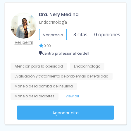
Dra. Nery Medina
Endocrinología
3
citas
0
opiniones
Ver precio
Ver perfil
0.00
Centro profesional Kerdell
Atención para la obesidad
Endocrinólogo
Evaluación y tratamiento de problemas de fertilidad
Manejo de la bomba de insulina
Manejo de la diabetes
View all
Agendar cita