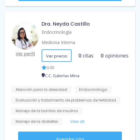
Dra. Neyda Castillo
Endocrinología
Medicina Interna
Ver perfil
0
citas
0
opiniones
Ver precio
0.00
C.C. Galerías Mina
Atención para la obesidad
Endocrinólogo
Evaluación y tratamiento de problemas de fertilidad
Manejo de la bomba de insulina
Manejo de la diabetes
View all
Agendar cita