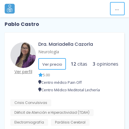
Pablo Castro
Dra. Mariadella Cazorla
Neurología
12
citas
3
opiniones
Ver precio
Ver perfil
5.00
Centro médico Pain Off
Centro Médico Meditotal Lechería
Crisis Convulsivas
Déficit de Atención e Hiperactividad (TDAH)
Electromiografía
Parálisis Cerebral