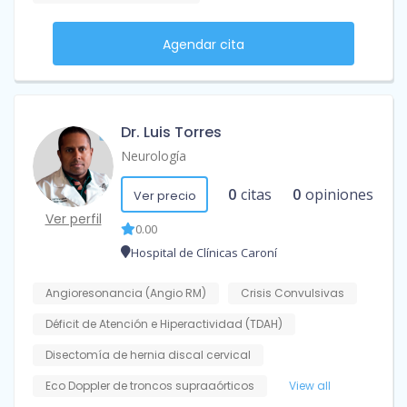
Agendar cita
Dr. Luis Torres
Neurología
0
citas
0
opiniones
Ver precio
Ver perfil
0.00
Hospital de Clínicas Caroní
Angioresonancia (Angio RM)
Crisis Convulsivas
Déficit de Atención e Hiperactividad (TDAH)
Disectomía de hernia discal cervical
Eco Doppler de troncos supraaórticos
View all