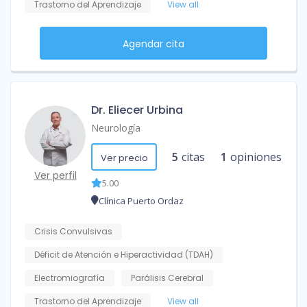
Trastorno del Aprendizaje
View all
Agendar cita
Dr. Eliecer Urbina
Neurología
5
citas
1
opiniones
Ver precio
Ver perfil
5.00
Clínica Puerto Ordaz
Crisis Convulsivas
Déficit de Atención e Hiperactividad (TDAH)
Electromiografía
Parálisis Cerebral
Trastorno del Aprendizaje
View all