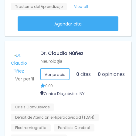
Trastorno del Aprendizaje
View all
Agendar cita
Dr. Claudio Núñez
Neurología
0
citas
0
opiniones
Ver precio
Ver perfil
0.00
Centro Diagnóstico NY
Crisis Convulsivas
Déficit de Atención e Hiperactividad (TDAH)
Electromiografía
Parálisis Cerebral