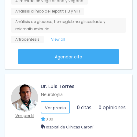
Alimentación vegetariana y vegana
Análisis clínico de Hepatitis B y VIH
Análisis de glucosa, hemoglobina glicosilada y
microalbuminuria
Artrocentesis
View all
Agendar cita
Dr. Luis Torres
Neurología
0
citas
0
opiniones
Ver precio
Ver perfil
0.00
Hospital de Clínicas Caroní