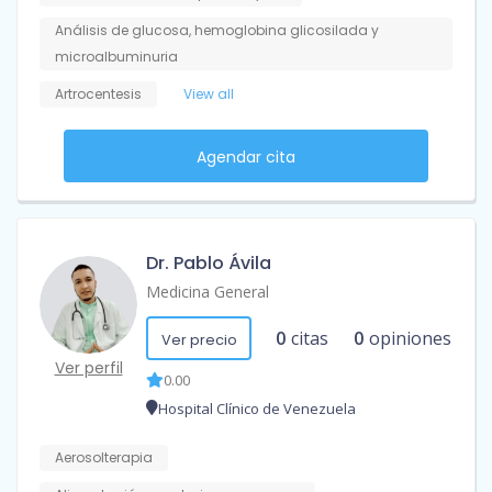
Análisis de glucosa, hemoglobina glicosilada y
microalbuminuria
Artrocentesis
View all
Agendar cita
Dr. Pablo Ávila
Medicina General
0
citas
0
opiniones
Ver precio
Ver perfil
0.00
Hospital Clínico de Venezuela
Aerosolterapia