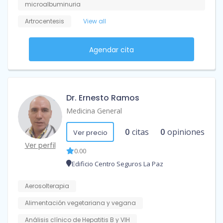
microalbuminuria
Artrocentesis
View all
Agendar cita
Dr. Ernesto Ramos
Medicina General
0
citas
0
opiniones
Ver precio
Ver perfil
0.00
Edificio Centro Seguros La Paz
Aerosolterapia
Alimentación vegetariana y vegana
Análisis clínico de Hepatitis B y VIH