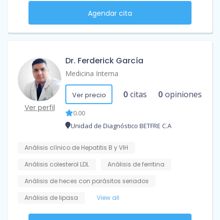
Agendar cita
Dr. Ferderick García
Medicina Interna
0
citas
0
opiniones
Ver precio
Ver perfil
0.00
Unidad de Diagnóstico BETFRE C.A
Análisis clínico de Hepatitis B y VIH
Análisis colesterol LDL
Análisis de ferritina
Análisis de heces con parásitos seriados
Análisis de lipasa
View all