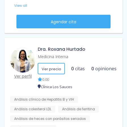
View all
Agendar cita
Dra. Roxana Hurtado
Medicina Interna
0
citas
0
opiniones
Ver precio
Ver perfil
0.00
Clínica Los Sauces
Análisis clínico de Hepatitis B y VIH
Análisis colesterol LDL
Análisis de ferritina
Análisis de heces con parásitos seriados