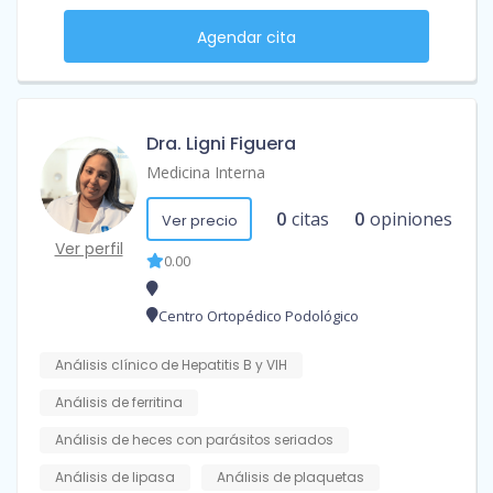
Agendar cita
Dra. Ligni Figuera
Medicina Interna
0
citas
0
opiniones
Ver precio
Ver perfil
0.00
Centro Ortopédico Podológico
Análisis clínico de Hepatitis B y VIH
Análisis de ferritina
Análisis de heces con parásitos seriados
Análisis de lipasa
Análisis de plaquetas