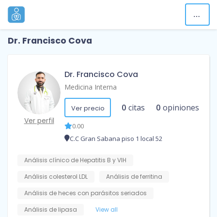
Dr. Francisco Cova
Dr. Francisco Cova
Medicina Interna
0
citas
0
opiniones
Ver precio
Ver perfil
0.00
C.C Gran Sabana piso 1 local 52
Análisis clínico de Hepatitis B y VIH
Análisis colesterol LDL
Análisis de ferritina
Análisis de heces con parásitos seriados
Análisis de lipasa
View all