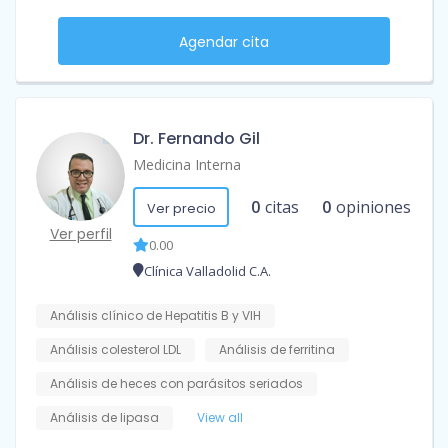
Agendar cita
Dr. Fernando Gil
Medicina Interna
0
citas
0
opiniones
Ver precio
Ver perfil
0.00
Clínica Valladolid C.A.
Análisis clínico de Hepatitis B y VIH
Análisis colesterol LDL
Análisis de ferritina
Análisis de heces con parásitos seriados
Análisis de lipasa
View all