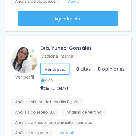
Análisis de plaquetas
View all
Agendar cita
Dra. Yuneci González
Medicina Interna
0
citas
0
opiniones
Ver precio
Ver perfil
0.00
Clínica CEMET
Análisis clínico de Hepatitis B y VIH
Análisis colesterol LDL
Análisis de ferritina
Análisis de heces con parásitos seriados
Análisis de lipasa
View all