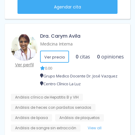
Agendar cita
Dra. Carym Avila
Medicina Interna
0
citas
0
opiniones
Ver precio
Ver perfil
0.00
Grupo Medico Docente Dr. José Vazquez
Centro Clínico La Luz
Análisis clínico de Hepatitis B y VIH
Análisis de heces con parásitos seriados
Análisis de lipasa
Análisis de plaquetas
Análisis de sangre sin extracción
View all