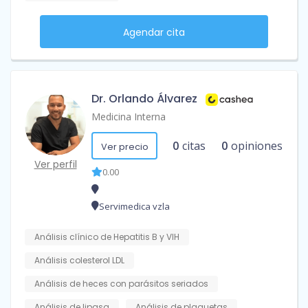
Agendar cita
Dr. Orlando Álvarez
Medicina Interna
0
citas
0
opiniones
Ver precio
Ver perfil
0.00
Servimedica vzla
Análisis clínico de Hepatitis B y VIH
Análisis colesterol LDL
Análisis de heces con parásitos seriados
Análisis de lipasa
Análisis de plaquetas