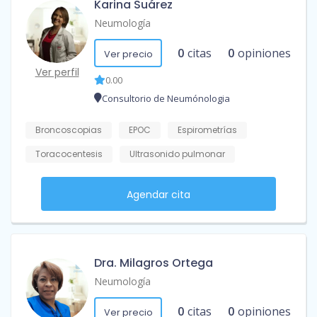
Karina Suárez
Neumología
0
citas
0
opiniones
Ver precio
Ver perfil
0.00
Consultorio de Neumónologia
Broncoscopias
EPOC
Espirometrías
Toracocentesis
Ultrasonido pulmonar
Agendar cita
Dra. Milagros Ortega
Neumología
0
citas
0
opiniones
Ver precio