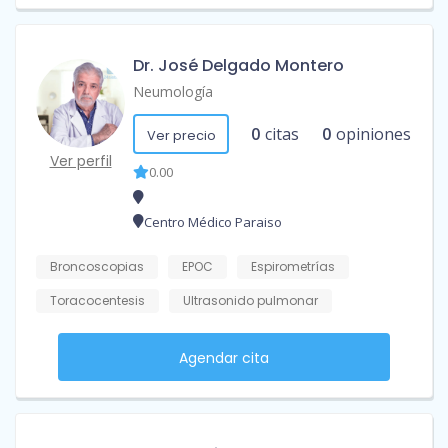
Dr. José Delgado Montero
Neumología
0
citas
0
opiniones
Ver precio
Ver perfil
0.00
Centro Médico Paraiso
Broncoscopias
EPOC
Espirometrías
Toracocentesis
Ultrasonido pulmonar
Agendar cita