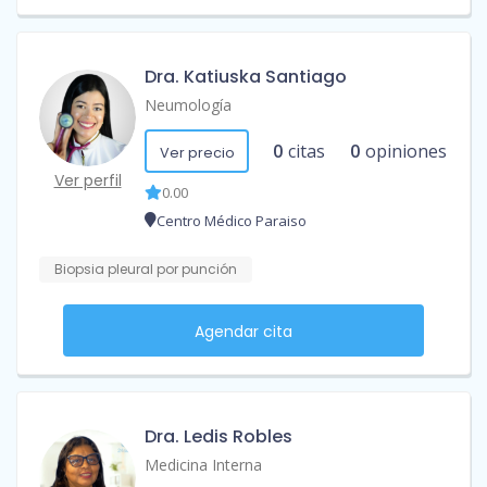
Dra. Katiuska Santiago
Neumología
0
citas
0
opiniones
Ver precio
Ver perfil
0.00
Centro Médico Paraiso
Biopsia pleural por punción
Agendar cita
Dra. Ledis Robles
Medicina Interna