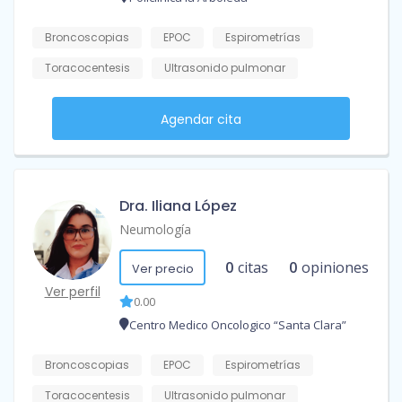
Broncoscopias
EPOC
Espirometrías
Toracocentesis
Ultrasonido pulmonar
Agendar cita
Dra. Iliana López
Neumología
0
citas
0
opiniones
Ver precio
Ver perfil
0.00
Centro Medico Oncologico “Santa Clara”
Broncoscopias
EPOC
Espirometrías
Toracocentesis
Ultrasonido pulmonar