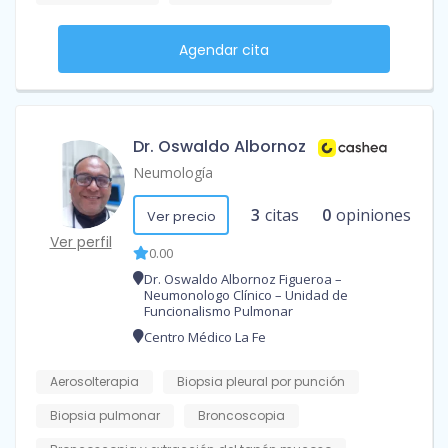
Agendar cita
Dr. Oswaldo Albornoz
Neumología
3
citas
0
opiniones
Ver precio
Ver perfil
0.00
Dr. Oswaldo Albornoz Figueroa –
Neumonologo Clínico – Unidad de
Funcionalismo Pulmonar
Centro Médico La Fe
Aerosolterapia
Biopsia pleural por punción
Biopsia pulmonar
Broncoscopia