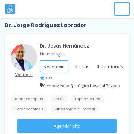
Dr. Jorge Rodríguez Labrador
Dr. Jesús Hernández
Neumología
2
citas
0
opiniones
Ver precio
Ver perfil
0.00
Centro Médico Quirúrgico Hospital Privado
Broncoscopias
EPOC
Espirometrías
Toracocentesis
Ultrasonido pulmonar
Agendar cita