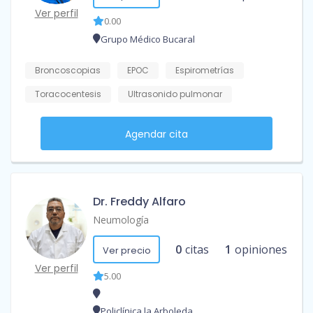
Ver perfil
0.00
Grupo Médico Bucaral
Broncoscopias
EPOC
Espirometrías
Toracocentesis
Ultrasonido pulmonar
Agendar cita
Dr. Freddy Alfaro
Neumología
0
citas
1
opiniones
Ver precio
Ver perfil
5.00
Policlínica la Arboleda