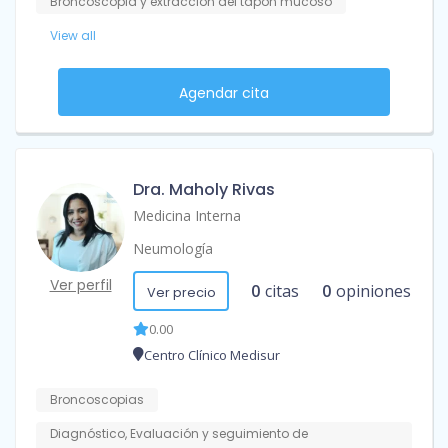
Broncoscopia y extracción del tapón mucoso
View all
Agendar cita
Dra. Maholy Rivas
Medicina Interna
Neumología
Ver perfil
0
citas
0
opiniones
Ver precio
0.00
Centro Clínico Medisur
Broncoscopias
Diagnóstico, Evaluación y seguimiento de