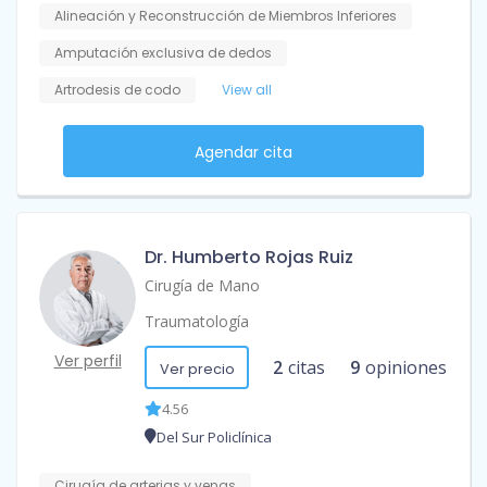
Alineación y Reconstrucción de Miembros Inferiores
Amputación exclusiva de dedos
Artrodesis de codo
View all
Agendar cita
Dr. Humberto Rojas Ruiz
Cirugía de Mano
Traumatología
Ver perfil
2
citas
9
opiniones
Ver precio
4.56
Del Sur Policlínica
Cirugía de arterias y venas