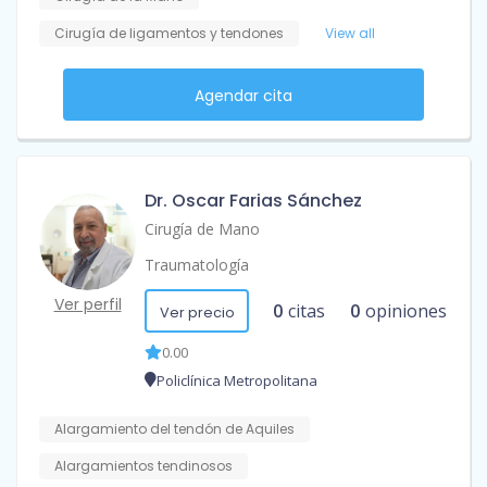
Cirugía de ligamentos y tendones
View all
Agendar cita
Dr. Oscar Farias Sánchez
Cirugía de Mano
Traumatología
Ver perfil
0
citas
0
opiniones
Ver precio
0.00
Policlínica Metropolitana
Alargamiento del tendón de Aquiles
Alargamientos tendinosos