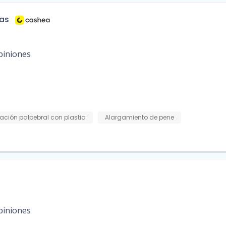
ías
piniones
ación palpebral con plastia
Alargamiento de pene
piniones