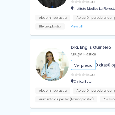
0.00
Instituto Médico La Florest
Abdominoplastia
Ablación palpebral con 
Blefaroplastia
View all
Dra. Englis Quintero
Cirugía Plástica
0
citas
0
o
Ver precio
0.00
Clínica Beta
Abdominoplastia
Ablación palpebral con 
Aumento de pecho (Mamoplastia)
Avulsió