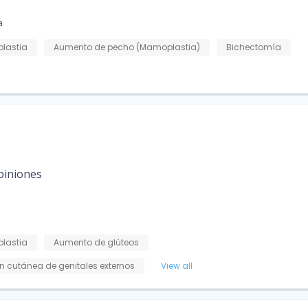
a
plastia
Aumento de pecho (Mamoplastia)
Bichectomía
piniones
plastia
Aumento de glúteos
n cutánea de genitales externos
View all