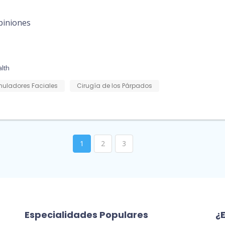
piniones
lth
muladores Faciales
Cirugía de los Párpados
1
2
3
Especialidades Populares
¿E