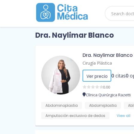
Dra. Naylimar Blanco
Dra. Naylimar Blanco
Cirugía Plástica
0
citas
0
o
Ver precio
0.00
Clínica Quirúrgica Razetti
Abdominoplastia
Abdomiplastia
Abl
Amputación exclusiva de dedos
View all