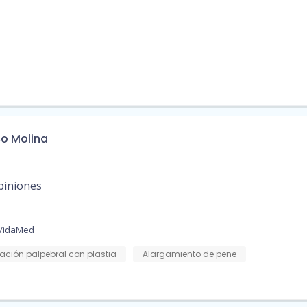
co Molina
piniones
 VidaMed
ación palpebral con plastia
Alargamiento de pene