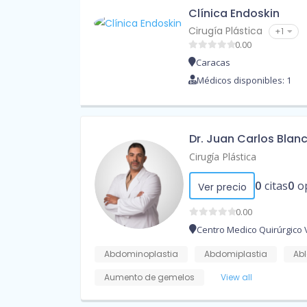
Clínica Endoskin
Cirugía Plástica
+1
0.00
Caracas
Médicos disponibles: 1
Dr. Juan Carlos Blan
Cirugía Plástica
0
citas
0
o
Ver precio
0.00
Centro Medico Quirúrgico
Abdominoplastia
Abdomiplastia
Abl
Aumento de gemelos
View all