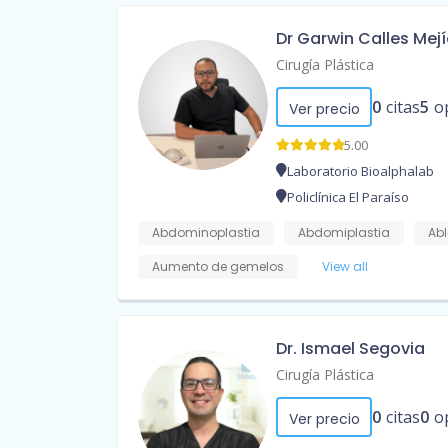
Dr Garwin Calles Mej
Cirugía Plástica
0
citas
5
o
Ver precio
5.00
Laboratorio Bioalphalab
Policlínica El Paraíso
Abdominoplastia
Abdomiplastia
Abl
Aumento de gemelos
View all
Dr. Ismael Segovia
Cirugía Plástica
0
citas
0
o
Ver precio