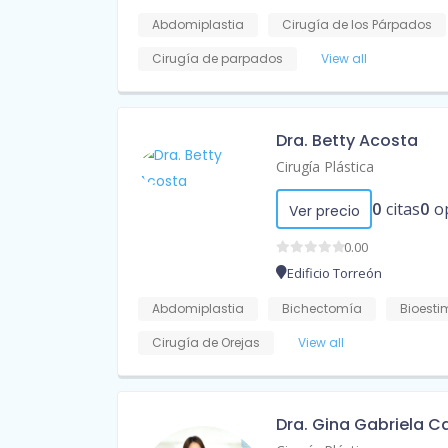
Abdomiplastia
Cirugía de los Párpados
Cirugía de parpados
View all
Dra. Betty Acosta
Cirugía Plástica
0
citas
0
o
Ver precio
0.00
Edificio Torreón
Abdomiplastia
Bichectomía
Bioesti
Cirugía de Orejas
View all
Dra. Gina Gabriela C