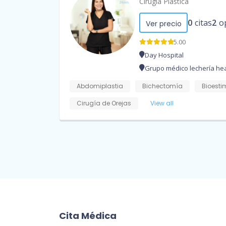
Cirugía Plástica
0
citas
2
o
Ver precio
5.00
Day Hospital
Grupo médico lechería hea
Abdomiplastia
Bichectomía
Bioesti
Cirugía de Orejas
View all
Cita Médica