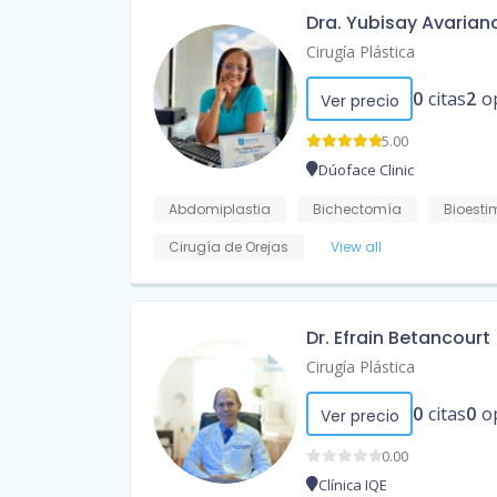
Dra. Yubisay Avarian
Cirugía Plástica
0
citas
2
o
Ver precio
5.00
Dúoface Clinic
Abdomiplastia
Bichectomía
Bioesti
Cirugía de Orejas
View all
Dr. Efrain Betancourt
Cirugía Plástica
0
citas
0
o
Ver precio
0.00
Clínica IQE