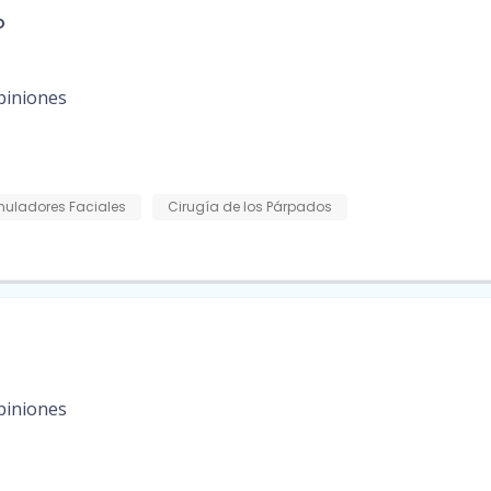
o
piniones
muladores Faciales
Cirugía de los Párpados
piniones