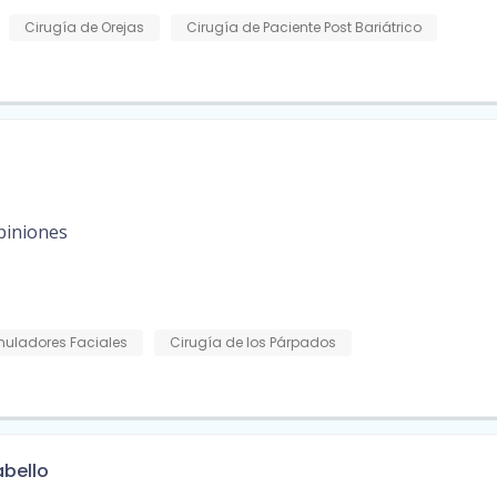
Cirugía de Orejas
Cirugía de Paciente Post Bariátrico
piniones
muladores Faciales
Cirugía de los Párpados
abello