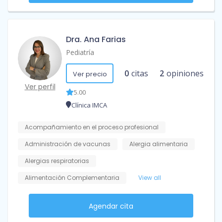
Dra. Ana Farias
Pediatría
0
citas
2
opiniones
Ver precio
Ver perfil
5.00
Clínica IMCA
Acompañamiento en el proceso profesional
Administración de vacunas
Alergia alimentaria
Alergias respiratorias
Alimentación Complementaria
View all
Agendar cita