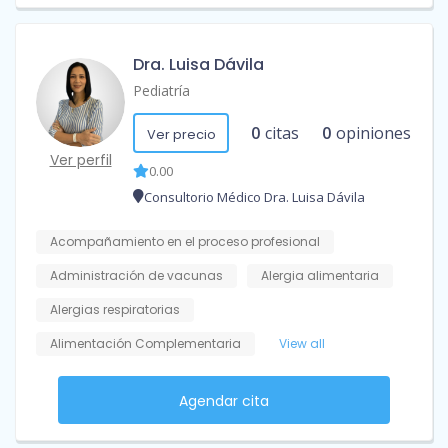
Dra. Luisa Dávila
Pediatría
0
citas
0
opiniones
Ver precio
Ver perfil
0.00
Consultorio Médico Dra. Luisa Dávila
Acompañamiento en el proceso profesional
Administración de vacunas
Alergia alimentaria
Alergias respiratorias
Alimentación Complementaria
View all
Agendar cita