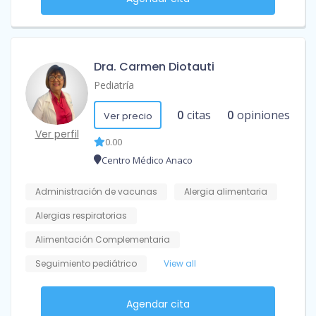
Dra. Carmen Diotauti
Pediatría
0
citas
0
opiniones
Ver precio
Ver perfil
0.00
Centro Médico Anaco
Administración de vacunas
Alergia alimentaria
Alergias respiratorias
Alimentación Complementaria
Seguimiento pediátrico
View all
Agendar cita