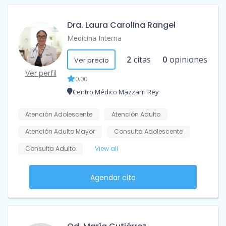
Dra. Laura Carolina Rangel
Medicina Interna
2
citas
0
opiniones
Ver precio
Ver perfil
0.00
Centro Médico Mazzarri Rey
Atención Adolescente
Atención Adulto
Atención Adulto Mayor
Consulta Adolescente
Consulta Adulto
View all
Agendar cita