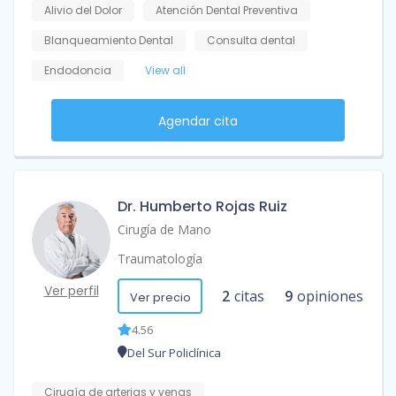
Alivio del Dolor
Atención Dental Preventiva
Blanqueamiento Dental
Consulta dental
Endodoncia
View all
Agendar cita
Dr. Humberto Rojas Ruiz
Cirugía de Mano
Traumatología
Ver perfil
2
citas
9
opiniones
Ver precio
4.56
Del Sur Policlínica
Cirugía de arterias y venas