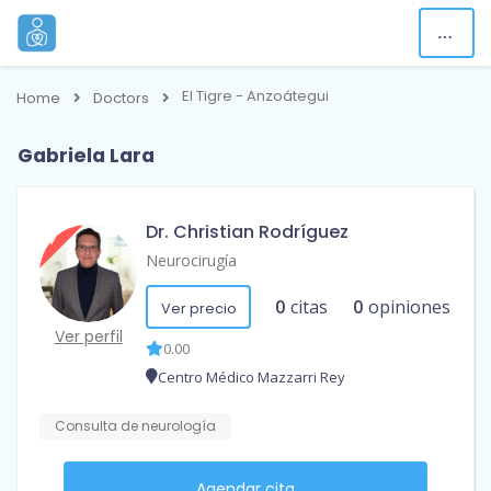
El Tigre - Anzoátegui
Home
Doctors
Gabriela Lara
Dr. Christian Rodríguez
Neurocirugía
0
citas
0
opiniones
Ver precio
Ver perfil
0.00
Centro Médico Mazzarri Rey
Consulta de neurología
Agendar cita