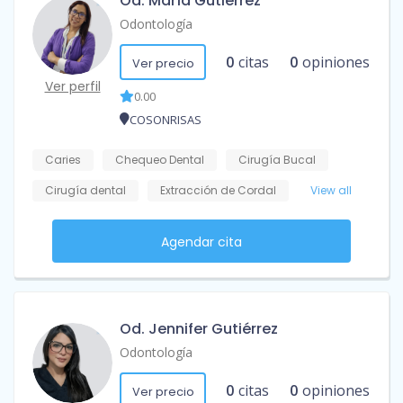
Od. María Gutiérrez
Odontología
0
citas
0
opiniones
Ver precio
Ver perfil
0.00
COSONRISAS
Caries
Chequeo Dental
Cirugía Bucal
Cirugía dental
Extracción de Cordal
View all
Agendar cita
Od. Jennifer Gutiérrez
Odontología
0
citas
0
opiniones
Ver precio