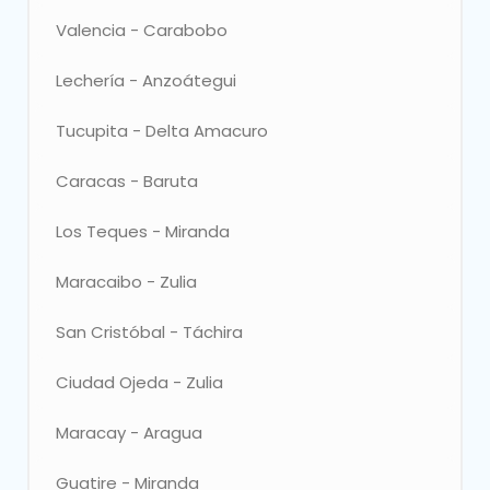
Elegir
Valencia - Carabobo
Elegir
Lechería - Anzoátegui
Elegir
Tucupita - Delta Amacuro
Elegir
Caracas - Baruta
Elegir
Los Teques - Miranda
Elegir
Maracaibo - Zulia
Elegir
San Cristóbal - Táchira
Elegir
Ciudad Ojeda - Zulia
Elegir
Maracay - Aragua
Elegir
Guatire - Miranda