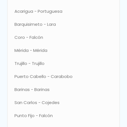
Elegir
Acarigua - Portuguesa
Elegir
Barquisimeto - Lara
Elegir
Coro - Falcón
Elegir
Mérida - Mérida
Elegir
Trujillo - Trujillo
Elegir
Puerto Cabello - Carabobo
Elegir
Barinas - Barinas
Elegir
San Carlos - Cojedes
Elegir
Punto Fijo - Falcón
Elegir