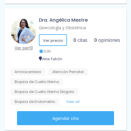
Dra. Angélica Mestre
Ginecología y Obstetricia
0
citas
0
opiniones
Ver precio
Ver perfil
0.00
Ame Falcón
Amniocentesis
Atención Prenatal
Biopsia de Cuello Uterino
Biopsia de Cuello Uterino Dirigida
Biopsia de Endometrio
View all
Agendar cita