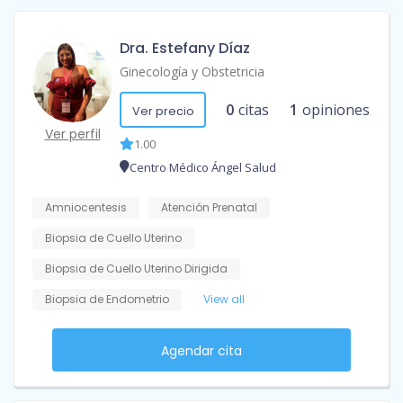
Dra. Estefany Díaz
Ginecología y Obstetricia
0
citas
1
opiniones
Ver precio
Ver perfil
1.00
Centro Médico Ángel Salud
Amniocentesis
Atención Prenatal
Biopsia de Cuello Uterino
Biopsia de Cuello Uterino Dirigida
Biopsia de Endometrio
View all
Agendar cita