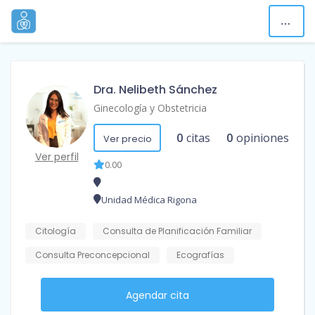
Dra. Nelibeth Sánchez
Ginecología y Obstetricia
0
citas
0
opiniones
Ver precio
Ver perfil
0.00
Unidad Médica Rigona
Citología
Consulta de Planificación Familiar
Consulta Preconcepcional
Ecografías
Agendar cita