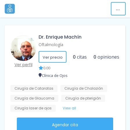
Dr. Enrique Machín
Oftalmología
0
citas
0
opiniones
Ver precio
Ver perfil
0.00
Clínica de Ojos
Cirugía de Cataratas
Cirugía de Chalazión
Cirugía de Glaucoma
Cirugía de pterigión
Cirugía laser de ojos
View all
Agendar cita