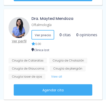
Dra. Mayted Mendoza
Oftalmología
0
citas
0
opiniones
Ver precio
Ver perfil
0.00
Clinica Izot
Cirugía de Cataratas
Cirugía de Chalazión
Cirugía de Glaucoma
Cirugía de pterigión
Cirugía laser de ojos
View all
Agendar cita