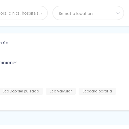
Select a location
rcía
piniones
Eco Doppler pulsado
Eco Valvular
Ecocardiografía