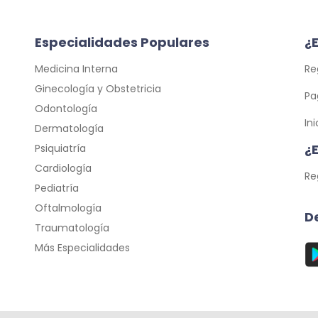
Especialidades Populares
¿E
Medicina Interna
Re
Ginecología y Obstetricia
Pa
Odontología
In
Dermatología
¿
Psiquiatría
Cardiología
Re
Pediatría
Oftalmología
D
Traumatología
Más Especialidades