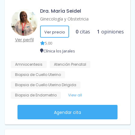
Dra. María Seidel
Ginecología y Obstetricia
0
citas
1
opiniones
Ver precio
Ver perfil
5.00
Clínica los Jarales
Amniocentesis
Atención Prenatal
Biopsia de Cuello Uterino
Biopsia de Cuello Uterino Dirigida
Biopsia de Endometrio
View all
Agendar cita