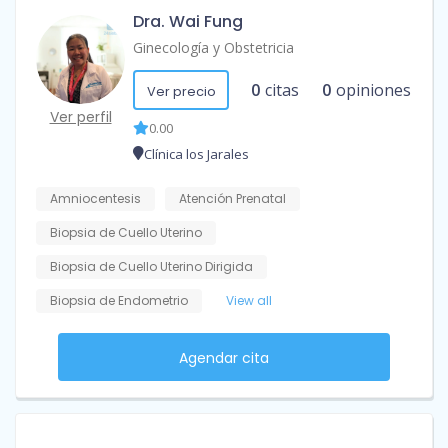
Dra. Wai Fung
Ginecología y Obstetricia
0
citas
0
opiniones
Ver precio
Ver perfil
0.00
Clínica los Jarales
Amniocentesis
Atención Prenatal
Biopsia de Cuello Uterino
Biopsia de Cuello Uterino Dirigida
Biopsia de Endometrio
View all
Agendar cita