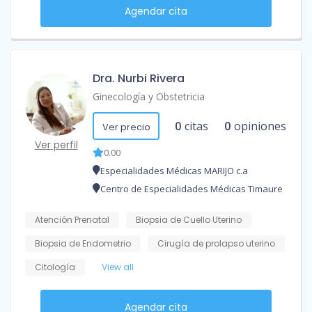
Agendar cita
Dra. Nurbi Rivera
Ginecología y Obstetricia
0
citas
0
opiniones
Ver precio
Ver perfil
0.00
Especialidades Médicas MARIJO c.a
Centro de Especialidades Médicas Timaure
Atención Prenatal
Biopsia de Cuello Uterino
Biopsia de Endometrio
Cirugía de prolapso uterino
Citología
View all
Agendar cita