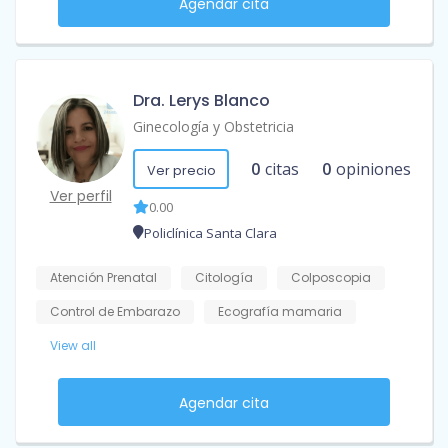
Agendar cita
Dra. Lerys Blanco
Ginecología y Obstetricia
0
citas
0
opiniones
Ver precio
Ver perfil
0.00
Policlínica Santa Clara
Atención Prenatal
Citología
Colposcopia
Control de Embarazo
Ecografía mamaria
View all
Agendar cita