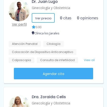
Dr. Juan Lugo
Ginecología y Obstetricia
0
citas
0
opiniones
Ver precio
Ver perfil
0.00
Clínica los Jarales
Atención Prenatal
Citología
Colocación de Dispositivo Anticonceptivo
Colposcopia
Consulta de infertilidad
View all
Agendar cita
Dra. Zoraida Celis
Ginecología y Obstetricia