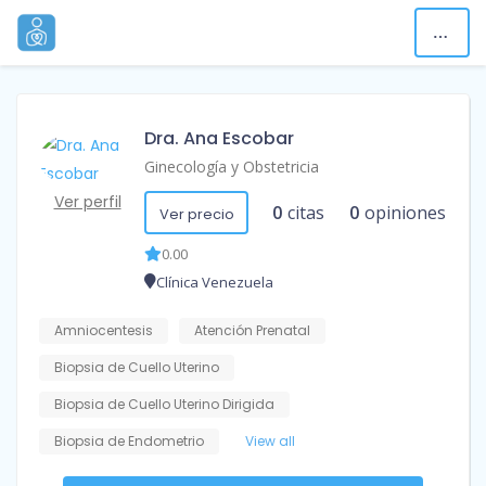
Dra. Ana Escobar
Ginecología y Obstetricia
Ver perfil
0
citas
0
opiniones
Ver precio
0.00
Clínica Venezuela
Amniocentesis
Atención Prenatal
Biopsia de Cuello Uterino
Biopsia de Cuello Uterino Dirigida
Biopsia de Endometrio
View all