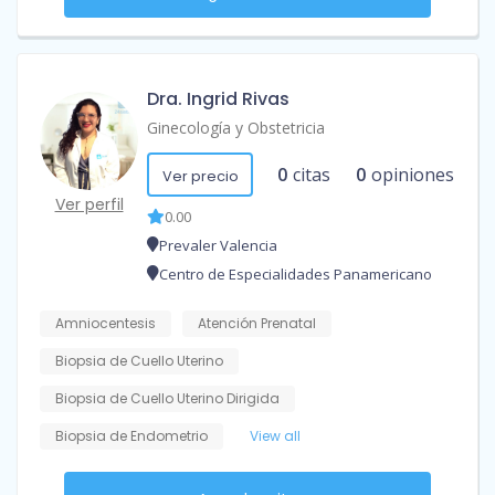
Dra. Ingrid Rivas
Ginecología y Obstetricia
0
citas
0
opiniones
Ver precio
Ver perfil
0.00
Prevaler Valencia
Centro de Especialidades Panamericano
Amniocentesis
Atención Prenatal
Biopsia de Cuello Uterino
Biopsia de Cuello Uterino Dirigida
Biopsia de Endometrio
View all