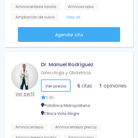
Amniocentesis tardía
Amnioscopia
Ampliación de vulva
View all
Agendar cita
Dr. Manuel Rodríguez
Ginecología y Obstetricia
6
citas
1
opiniones
Ver precio
Ver perfil
5.00
Policlínica Metropolitana
Clínica Vista Alegre
Amniocentesis
Amniocentesis precoz
Amniocentesis tardía
Amnioscopia