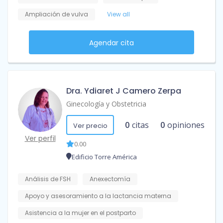
Ampliación de vulva
View all
Agendar cita
Dra. Ydiaret J Camero Zerpa
Ginecología y Obstetricia
0
citas
0
opiniones
Ver precio
Ver perfil
0.00
Edificio Torre América
Análisis de FSH
Anexectomía
Apoyo y asesoramiento a la lactancia materna
Asistencia a la mujer en el postparto