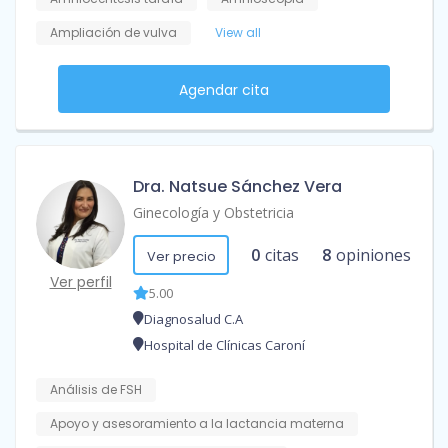
Ampliación de vulva
View all
Agendar cita
Dra. Natsue Sánchez Vera
Ginecología y Obstetricia
0
citas
8
opiniones
Ver precio
Ver perfil
5.00
Diagnosalud C.A
Hospital de Clínicas Caroní
Análisis de FSH
Apoyo y asesoramiento a la lactancia materna