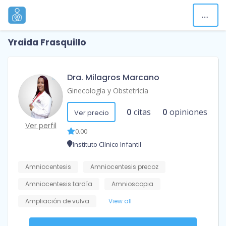
Yraida Frasquillo
Dra. Milagros Marcano
Ginecología y Obstetricia
0
citas
0
opiniones
Ver precio
Ver perfil
0.00
Instituto Clínico Infantil
Amniocentesis
Amniocentesis precoz
Amniocentesis tardía
Amnioscopia
Ampliación de vulva
View all