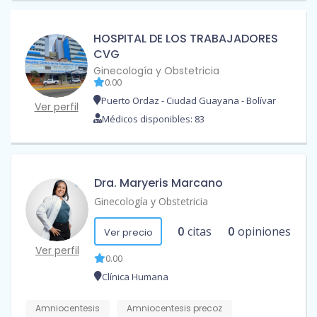
HOSPITAL DE LOS TRABAJADORES
CVG
Ginecología y Obstetricia
0.00
Puerto Ordaz - Ciudad Guayana - Bolívar
Ver perfil
Médicos disponibles: 83
Dra. Maryeris Marcano
Ginecología y Obstetricia
0
citas
0
opiniones
Ver precio
Ver perfil
0.00
Clínica Humana
Amniocentesis
Amniocentesis precoz