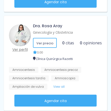
Agendar cita
Dra. Rosa Aray
Ginecología y Obstetricia
0
citas
0
opiniones
Ver precio
Ver perfil
0.00
Clínica Quirúrgica Razetti
Amniocentesis
Amniocentesis precoz
Amniocentesis tardía
Amnioscopia
Ampliación de vulva
View all
Agendar cita