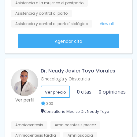
Asistencia a la mujer en el postparto
Asistencia y control al parto
Asistencia y control al parto fisiológico
View all
Agendar cita
Dr. Neudy Javier Toyo Morales
Ginecología y Obstetricia
0
citas
0
opiniones
Ver precio
Ver perfil
0.00
Consultorio Médico Dr. Neudy Toyo
Amniocentesis
Amniocentesis precoz
Amniocentesis tardía
Amnioscopia