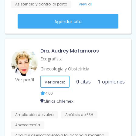
Asistencia y control al parto
View all
Agendar cita
Dra. Audrey Matamoros
Ecografista
Ginecología y Obstetricia
Ver perfil
0
citas
1
opiniones
Ver precio
4.00
Clínica Chilemex
Ampliación de vulva
Análisis de FSH
Anexectomía
Apoyo y asesoramiento a la lactancia materna