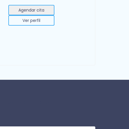
Agendar cita
Ver perfil
Eres especialista de la
alud?