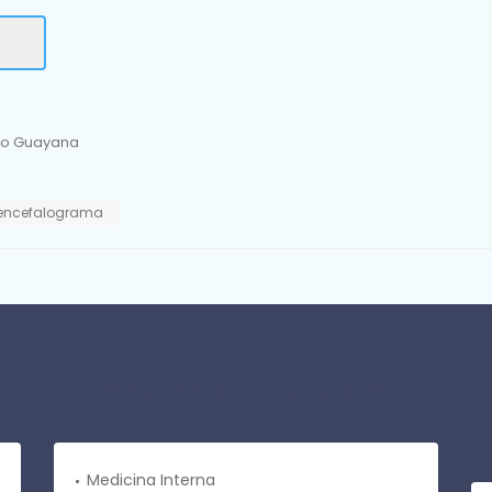
rio Guayana
oencefalograma
Especialidades Populares
¿
s
Medicina Interna