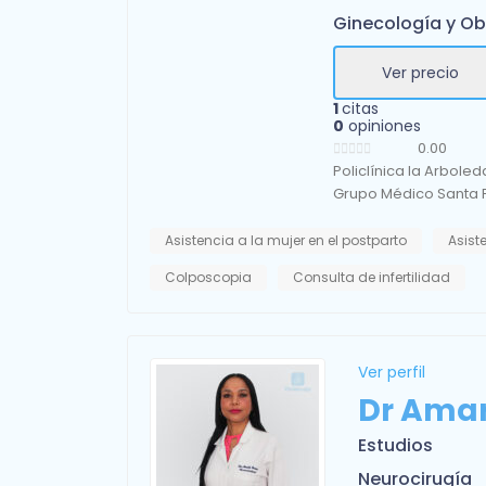
Ginecología y Ob
Ver precio
1
citas
0
opiniones
0.00
Policlínica la Arboled
Grupo Médico Santa 
Asistencia a la mujer en el postparto
Asist
Colposcopia
Consulta de infertilidad
Ver perfil
Dr Amar
Estudios
Neurocirugía