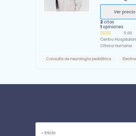
Ver precio
2
citas
1
opiniones
5.00
Centro Hospitala
Clínica Humana
Consulta de neurología pediátrica
Electr
Cita Médica
Inicio