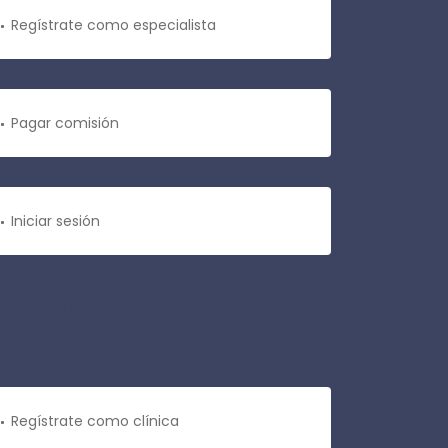
Regístrate como especialista
Pagar comisión
Iniciar sesión
Eres una Clínica o Centro
édico?
Regístrate como clínica