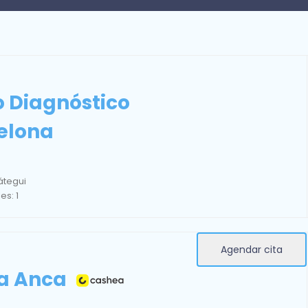
o Diagnóstico
elona
átegui
es: 1
Agendar cita
na Anca