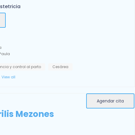
stetricia
a
Paula
encia y control al parto
Cesárea
View all
Agendar cita
ilis Mezones