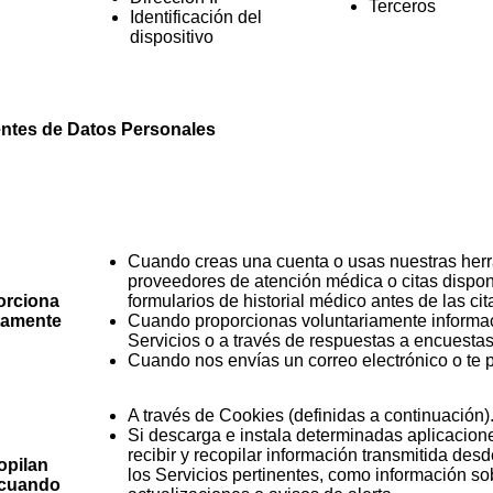
Terceros
Identificación del
dispositivo
entes de Datos Personales
Categorías de Fuentes de Datos 
Cuando creas una cuenta o usas nuestras herra
proveedores de atención médica o citas dispo
orciona
formularios de historial médico antes de las c
tamente
Cuando proporcionas voluntariamente informaci
Servicios o a través de respuestas a encuestas
Cuando nos envías un correo electrónico o te 
A través de Cookies (definidas a continuación)
Si descarga e instala determinadas aplicacio
recibir y recopilar información transmitida desd
opilan
los Servicios pertinentes, como información so
 cuando