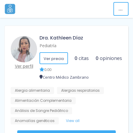
Dra. Kathleen Díaz
Pediatría
0
citas
0
opiniones
Ver precio
Ver perfil
0.00
Centro Médico Zambrano
Alergia alimentaria
Alergias respiratorias
Alimentación Complementaria
Análisis de Sangre Pediátrico
Anomalías genéticas
View all