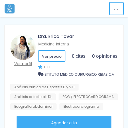
Dra. Erica Tovar
Medicina Interna
0
citas
0
opiniones
Ver precio
Ver perfil
0.00
INSTITUTO MEDICO QUIRURGICO RIBAS C.A
Análisis clínico de Hepatitis B y VIH
Análisis colesterol LDL
ECG / ELECTROCARDIOGRAMA
Ecografía abdominal
Electrocardiograma
Agendar cita