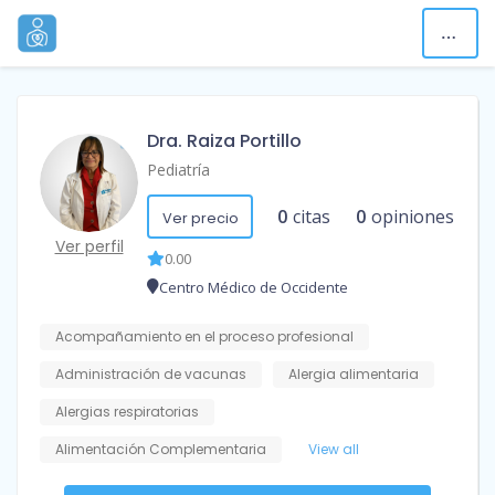
Dra. Raiza Portillo
Pediatría
0
citas
0
opiniones
Ver precio
Ver perfil
0.00
Centro Médico de Occidente
Acompañamiento en el proceso profesional
Administración de vacunas
Alergia alimentaria
Alergias respiratorias
Alimentación Complementaria
View all