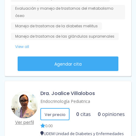
Evaluación y manejo de trastornos del metabolismo
óseo
Manejo de trastornos de la diabetes mellitus
Manejo de trastornos de las glándulas suprarrenales
View all
Agendar cita
Dra. Joalice Villalobos
Endocrinología Pediatrica
0
citas
0
opiniones
Ver precio
Ver perfil
0.00
UDEM Unidad de Diabetes y Enfermedades