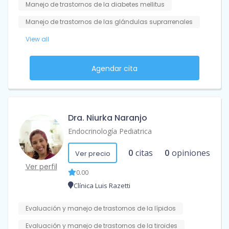
Manejo de trastornos de la diabetes mellitus
Manejo de trastornos de las glándulas suprarrenales
View all
Agendar cita
Dra. Niurka Naranjo
Endocrinología Pediatrica
0
citas
0
opiniones
Ver precio
Ver perfil
0.00
Clínica Luis Razetti
Evaluación y manejo de trastornos de la lípidos
Evaluación y manejo de trastornos de la tiroides