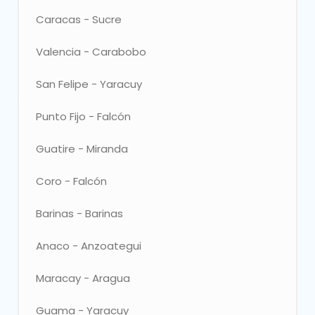
Elegir
Caracas - Sucre
Elegir
Valencia - Carabobo
Elegir
San Felipe - Yaracuy
Elegir
Punto Fijo - Falcón
Elegir
Guatire - Miranda
Elegir
Coro - Falcón
Elegir
Barinas - Barinas
Elegir
Anaco - Anzoategui
Elegir
Maracay - Aragua
Elegir
Guama - Yaracuy