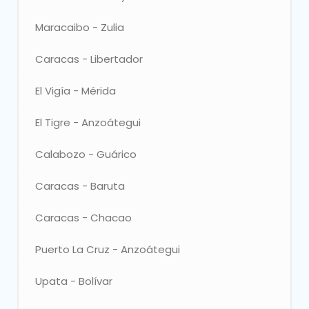
Elegir
Maracaibo - Zulia
Elegir
Caracas - Libertador
Elegir
El Vigía - Mérida
Elegir
El Tigre - Anzoátegui
Elegir
Calabozo - Guárico
Elegir
Caracas - Baruta
Elegir
Caracas - Chacao
Elegir
Puerto La Cruz - Anzoátegui
Elegir
Upata - Bolívar
Elegir