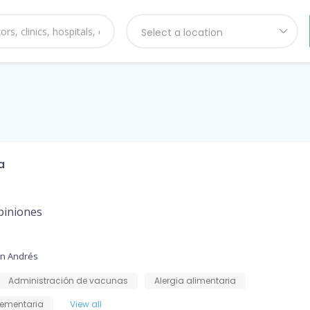
Select a location
a
piniones
an Andrés
Administración de vacunas
Alergia alimentaria
ementaria
View all