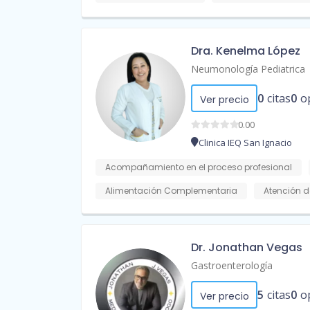
Dra. Kenelma López
Neumonología Pediatrica
0
citas
0
o
Ver precio
0.00
Clinica IEQ San Ignacio
Acompañamiento en el proceso profesional
Alimentación Complementaria
Atención d
Dr. Jonathan Vegas
Gastroenterología
5
citas
0
o
Ver precio