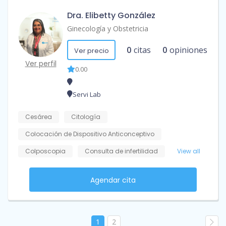
Dra. Elibetty González
Ginecología y Obstetricia
0
citas
0
opiniones
Ver precio
Ver perfil
0.00
Servi Lab
Cesárea
Citología
Colocación de Dispositivo Anticonceptivo
Colposcopia
Consulta de infertilidad
View all
Agendar cita
1
2