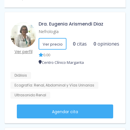
Dra. Eugenia Arismendi Diaz
Nefrología
0
citas
0
opiniones
Ver precio
Ver perfil
0.00
Centro Clínico Margarita
Diálisis
Ecografía: Renal, Abdominal y Vías Urinarias
Ultrasonido Renal
Agendar cita