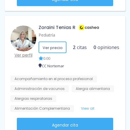
Zoraini Tenias R
Pediatría
2
citas
0
opiniones
Ver precio
Ver perfil
0.00
CC Nortemar
Acompañamiento en el proceso profesional
Administración de vacunas
Alergia alimentaria
Alergias respiratorias
Alimentación Complementaria
View all
Agendar cita