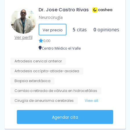
Dr. Jose Castro Rivas
Neurocirugía
5
citas
0
opiniones
Ver precio
Ver perfil
0.00
Centro Médico el Valle
Artrodesis cervical anterior
Artrodesis occípito-atloide-axoidea
Biopsia exterotáxica
Cambio o retirada de válvula en hidrocefálias
Cirugía de aneurisma cerebrales
View all
Agendar cita