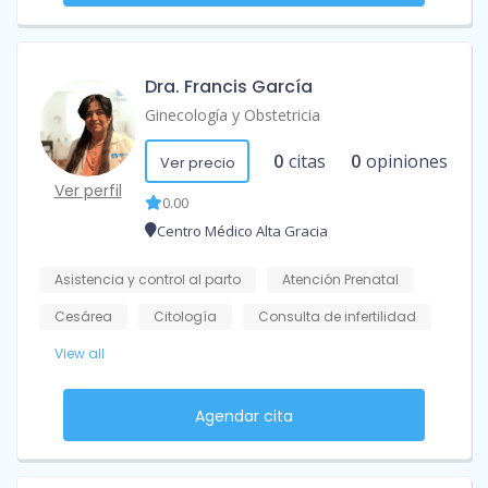
Dra. Francis García
Ginecología y Obstetricia
0
citas
0
opiniones
Ver precio
Ver perfil
0.00
Centro Médico Alta Gracia
Asistencia y control al parto
Atención Prenatal
Cesárea
Citología
Consulta de infertilidad
View all
Agendar cita