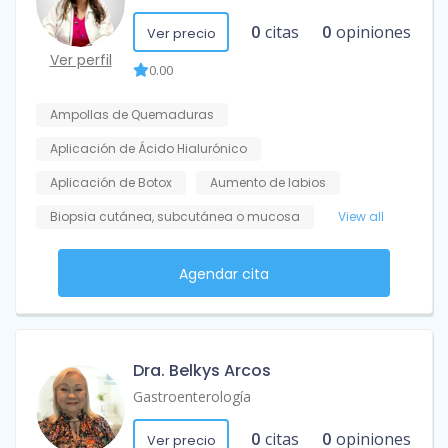
0
citas
0
opiniones
Ver precio
Ver perfil
0.00
Ampollas de Quemaduras
Aplicación de Ácido Hialurónico
Aplicación de Botox
Aumento de labios
Biopsia cutánea, subcutánea o mucosa
View all
Agendar cita
Dra. Belkys Arcos
Gastroenterología
0
citas
0
opiniones
Ver precio