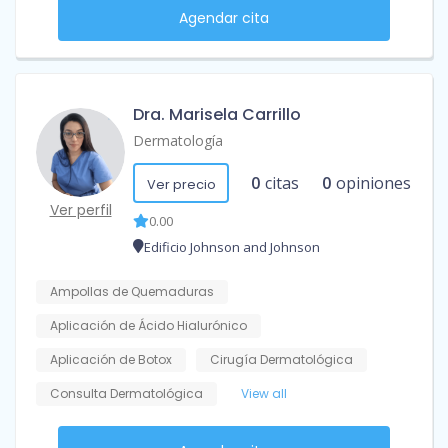
Agendar cita
Dra. Marisela Carrillo
Dermatología
0
citas
0
opiniones
Ver precio
Ver perfil
0.00
Edificio Johnson and Johnson
Ampollas de Quemaduras
Aplicación de Ácido Hialurónico
Aplicación de Botox
Cirugía Dermatológica
Consulta Dermatológica
View all