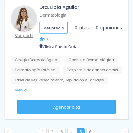
Dra. Libia Aguilar
Dermatología
0
citas
0
opiniones
Ver precio
Ver perfil
0.00
Clínica Puerto Ordaz
Cirugía Dermatológica
Consulta Dermatológica
Dermatología Estética
Despistaje de cáncer de piel
Láser de Rejuvenecimiento, Depilación y Tatuajes
View all
Agendar cita
1
2
3
4
5
6