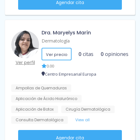
Agendar cita
Dra. Maryelys Marín
Dermatología
0
citas
0
opiniones
Ver precio
Ver perfil
0.00
Centro Empresarial Europa
Ampollas de Quemaduras
Aplicación de Ácido Hialurónico
Aplicación de Botox
Cirugía Dermatológica
Consulta Dermatológica
View all
Agendar cita