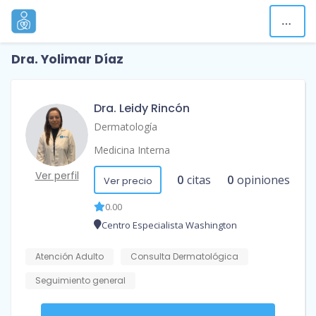
Dra. Yolimar Díaz
Dra. Leidy Rincón
Dermatología
Medicina Interna
Ver perfil
0
citas
0
opiniones
Ver precio
0.00
Centro Especialista Washington
Atención Adulto
Consulta Dermatológica
Seguimiento general