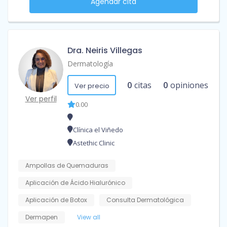
Agendar cita
Dra. Neiris Villegas
Dermatología
0
citas
0
opiniones
Ver precio
Ver perfil
0.00
Clínica el Viñedo
Astethic Clinic
Ampollas de Quemaduras
Aplicación de Ácido Hialurónico
Aplicación de Botox
Consulta Dermatológica
Dermapen
View all