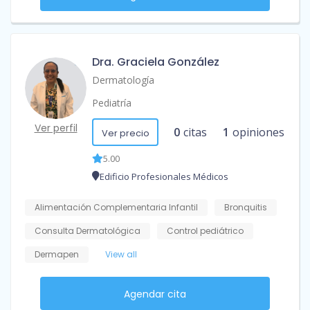
Dra. Graciela González
Dermatología
Pediatría
Ver perfil
0
citas
1
opiniones
Ver precio
5.00
Edificio Profesionales Médicos
Alimentación Complementaria Infantil
Bronquitis
Consulta Dermatológica
Control pediátrico
Dermapen
View all
Agendar cita