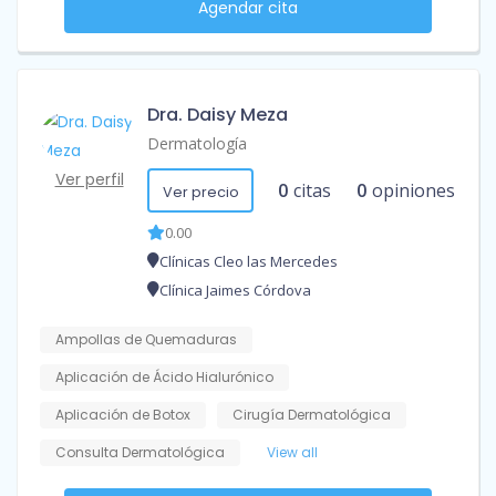
Agendar cita
Dra. Daisy Meza
Dermatología
Ver perfil
0
citas
0
opiniones
Ver precio
0.00
Clínicas Cleo las Mercedes
Clínica Jaimes Córdova
Ampollas de Quemaduras
Aplicación de Ácido Hialurónico
Aplicación de Botox
Cirugía Dermatológica
Consulta Dermatológica
View all