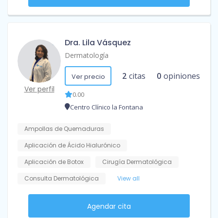
Dra. Lila Vásquez
Dermatología
2
citas
0
opiniones
Ver precio
Ver perfil
0.00
Centro Clínico la Fontana
Ampollas de Quemaduras
Aplicación de Ácido Hialurónico
Aplicación de Botox
Cirugía Dermatológica
Consulta Dermatológica
View all
Agendar cita