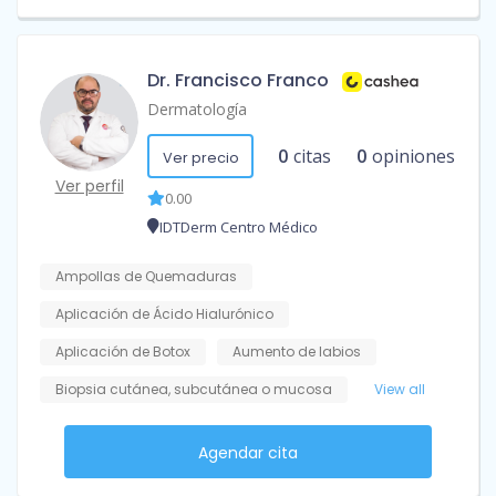
Dr. Francisco Franco
Dermatología
0
citas
0
opiniones
Ver precio
Ver perfil
0.00
IDTDerm Centro Médico
Ampollas de Quemaduras
Aplicación de Ácido Hialurónico
Aplicación de Botox
Aumento de labios
Biopsia cutánea, subcutánea o mucosa
View all
Agendar cita