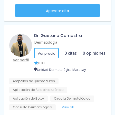
Agendar cita
Dr. Gaetano Camastra
Dermatología
0
citas
0
opiniones
Ver precio
Ver perfil
0.00
Unidad Dermatológica Maracay
Ampollas de Quemaduras
Aplicación de Ácido Hialurónico
Aplicación de Botox
Cirugía Dermatológica
Consulta Dermatológica
View all