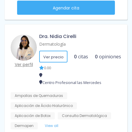
Agendar cita
Dra. Nidia Cirelli
Dermatología
0
citas
0
opiniones
Ver precio
Ver perfil
0.00
Centro Profesional las Mercedes
Ampollas de Quemaduras
Aplicación de Ácido Hialurónico
Aplicación de Botox
Consulta Dermatológica
Dermapen
View all