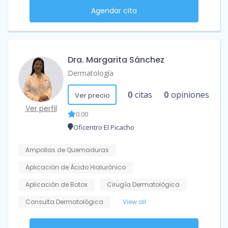
Agendar cita
Dra. Margarita Sánchez
Dermatología
0
citas
0
opiniones
Ver precio
Ver perfil
0.00
Oficentro El Picacho
Ampollas de Quemaduras
Aplicación de Ácido Hialurónico
Aplicación de Botox
Cirugía Dermatológica
Consulta Dermatológica
View all