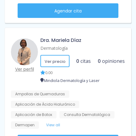
Agendar cita
Dra. Mariela Díaz
Dermatología
0
citas
0
opiniones
Ver precio
Ver perfil
0.00
Mindiola Dermatología y Laser
Ampollas de Quemaduras
Aplicación de Ácido Hialurónico
Aplicación de Botox
Consulta Dermatológica
Dermapen
View all