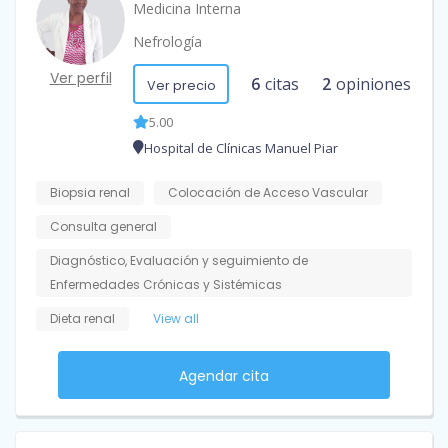
Medicina Interna
Nefrología
Ver perfil
6
citas
2
opiniones
Ver precio
5.00
Hospital de Clínicas Manuel Piar
Biopsia renal
Colocación de Acceso Vascular
Consulta general
Diagnóstico, Evaluación y seguimiento de
Enfermedades Crónicas y Sistémicas
Dieta renal
View all
Agendar cita