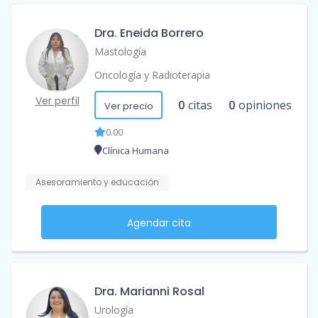
Dra. Eneida Borrero
Mastología
Oncología y Radioterapia
Ver perfil
0
citas
0
opiniones
Ver precio
0.00
Clínica Humana
Asesoramiento y educación
Agendar cita
Dra. Marianni Rosal
Urología