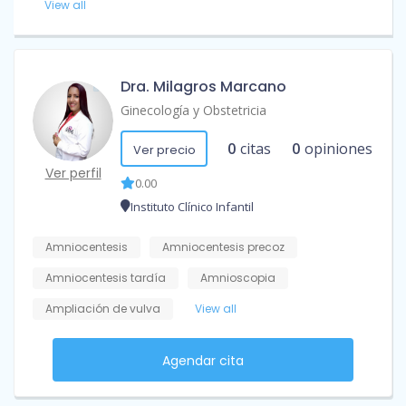
View all
Dra. Milagros Marcano
Ginecología y Obstetricia
0
citas
0
opiniones
Ver precio
Ver perfil
0.00
Instituto Clínico Infantil
Amniocentesis
Amniocentesis precoz
Amniocentesis tardía
Amnioscopia
Ampliación de vulva
View all
Agendar cita