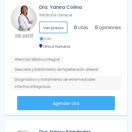
Dra. Yanira Colina
Medicina General
0
citas
0
opiniones
Ver precio
Ver perfil
0.00
Clínica Humana
Atención Médica Integral
Descarte y tratamiento de hipertensión arterial
Diagnóstico y tratamiento de enfermedades
infectocontagiosas
Agendar cita
Dra. Nancy Fernández