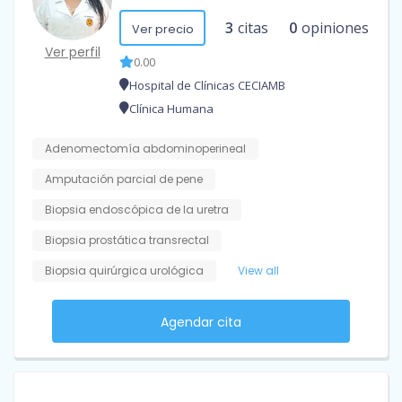
3
citas
0
opiniones
Ver precio
Ver perfil
0.00
Hospital de Clínicas CECIAMB
Clínica Humana
Adenomectomía abdominoperineal
Amputación parcial de pene
Biopsia endoscópica de la uretra
Biopsia prostática transrectal
Biopsia quirúrgica urológica
View all
Agendar cita