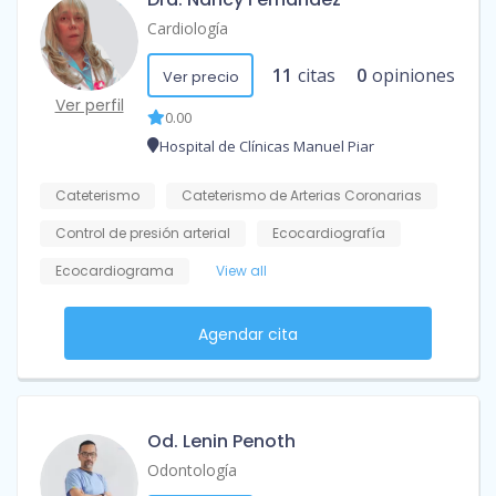
Cardiología
11
citas
0
opiniones
Ver precio
Ver perfil
0.00
Hospital de Clínicas Manuel Piar
Cateterismo
Cateterismo de Arterias Coronarias
Control de presión arterial
Ecocardiografía
Ecocardiograma
View all
Agendar cita
Od. Lenin Penoth
Odontología