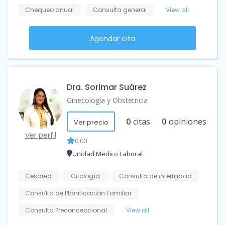
Chequeo anual
Consulta general
View all
Agendar cita
Dra. Sorimar Suárez
Ginecología y Obstetricia
0
citas
0
opiniones
Ver precio
Ver perfil
0.00
Unidad Medico Laboral
Cesárea
Citología
Consulta de infertilidad
Consulta de Planificación Familiar
Consulta Preconcepcional
View all