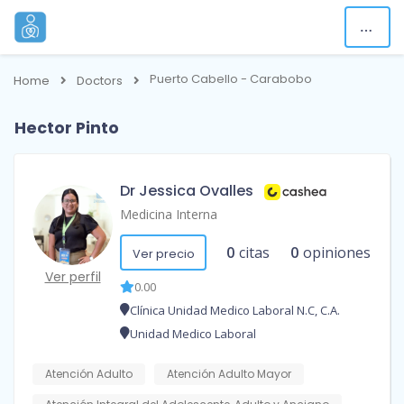
Puerto Cabello - Carabobo
Home
Doctors
Hector Pinto
Dr Jessica Ovalles
Medicina Interna
0
citas
0
opiniones
Ver precio
Ver perfil
0.00
Clínica Unidad Medico Laboral N.C, C.A.
Unidad Medico Laboral
Atención Adulto
Atención Adulto Mayor