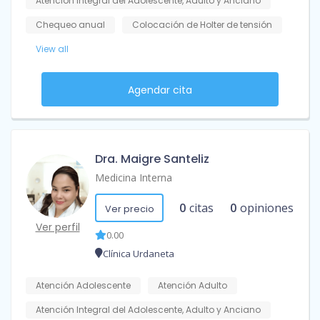
Atención Integral del Adolescente, Adulto y Anciano
Chequeo anual
Colocación de Holter de tensión
View all
Agendar cita
Dra. Maigre Santeliz
Medicina Interna
0
citas
0
opiniones
Ver precio
Ver perfil
0.00
Clínica Urdaneta
Atención Adolescente
Atención Adulto
Atención Integral del Adolescente, Adulto y Anciano