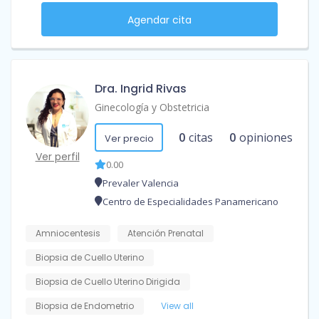
Agendar cita
Dra. Ingrid Rivas
Ginecología y Obstetricia
0
citas
0
opiniones
Ver precio
Ver perfil
0.00
Prevaler Valencia
Centro de Especialidades Panamericano
Amniocentesis
Atención Prenatal
Biopsia de Cuello Uterino
Biopsia de Cuello Uterino Dirigida
Biopsia de Endometrio
View all