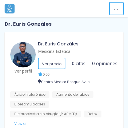
Dr. Euris Gonzáles
Dr. Euris Gonzáles
Medicina Estética
0
citas
0
opiniones
Ver precio
Ver perfil
0.00
Centro Medico Bosque Ávila
Ácido hialurónico
Aumento de labios
Bioestimuladores
Blefaroplastia sin cirugía (PLASMED)
Botox
View all