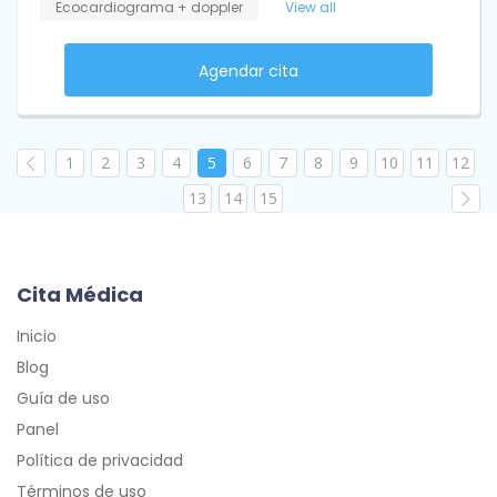
Ecocardiograma + doppler
View all
Agendar cita
1
2
3
4
5
6
7
8
9
10
11
12
13
14
15
Cita Médica
Inicio
Blog
Guía de uso
Panel
Política de privacidad
Términos de uso