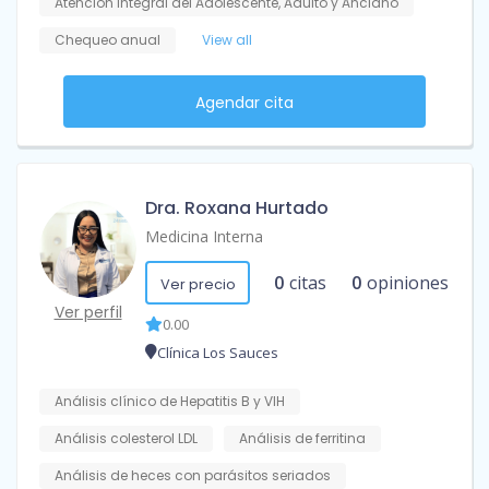
Atención Integral del Adolescente, Adulto y Anciano
Chequeo anual
View all
Agendar cita
Dra. Roxana Hurtado
Medicina Interna
0
citas
0
opiniones
Ver precio
Ver perfil
0.00
Clínica Los Sauces
Análisis clínico de Hepatitis B y VIH
Análisis colesterol LDL
Análisis de ferritina
Análisis de heces con parásitos seriados