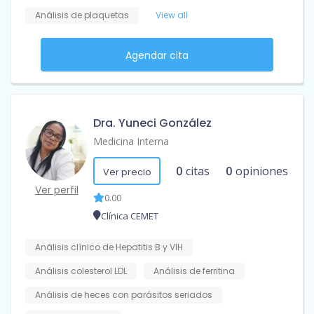
Análisis de plaquetas
View all
Agendar cita
Dra. Yuneci González
Medicina Interna
0
citas
0
opiniones
Ver precio
Ver perfil
0.00
Clínica CEMET
Análisis clínico de Hepatitis B y VIH
Análisis colesterol LDL
Análisis de ferritina
Análisis de heces con parásitos seriados