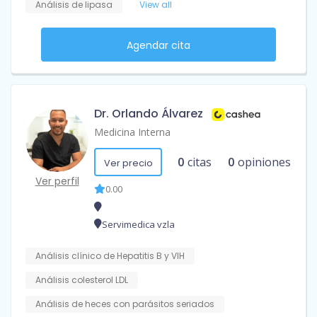
Análisis de lipasa
View all
Agendar cita
Dr. Orlando Álvarez
Medicina Interna
0
citas
0
opiniones
Ver precio
Ver perfil
0.00
Servimedica vzla
Análisis clínico de Hepatitis B y VIH
Análisis colesterol LDL
Análisis de heces con parásitos seriados