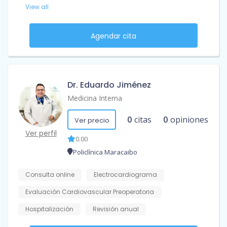
View all
Agendar cita
Dr. Eduardo Jiménez
Medicina Interna
0
citas
0
opiniones
Ver precio
Ver perfil
0.00
Policlínica Maracaibo
Consulta online
Electrocardiograma
Evaluación Cardiovascular Preoperatoria
Hospitalización
Revisión anual