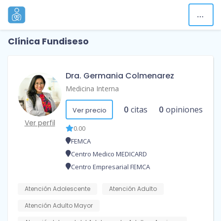
Clínica Fundiseso
Dra. Germania Colmenarez
Medicina Interna
0
citas
0
opiniones
Ver precio
Ver perfil
0.00
FEMCA
Centro Medico MEDICARD
Centro Empresarial FEMCA
Atención Adolescente
Atención Adulto
Atención Adulto Mayor