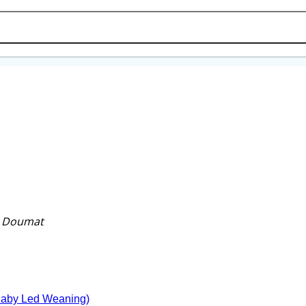
Agendar cita
s Doumat
Baby Led Weaning)