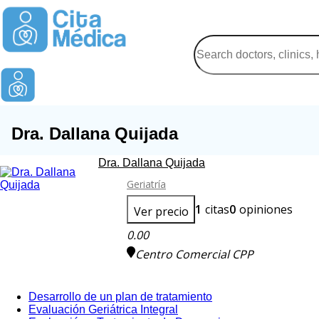
Dra. Dallana Quijada
Dra. Dallana Quijada
Geriatría
1
citas
0
opiniones
Ver precio
0.00
Centro Comercial CPP
Desarrollo de un plan de tratamiento
Evaluación Geriátrica Integral