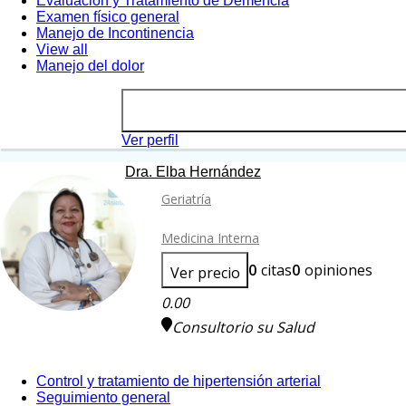
Evaluación y Tratamiento de Demencia
Examen físico general
Manejo de Incontinencia
View all
Manejo del dolor
Ver perfil
Dra. Elba Hernández
Geriatría
Medicina Interna
0
citas
0
opiniones
Ver precio
0.00
Consultorio su Salud
Control y tratamiento de hipertensión arterial
Seguimiento general