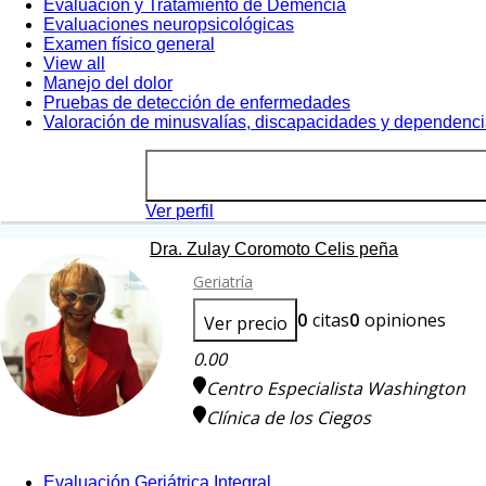
Evaluación y Tratamiento de Demencia
Evaluaciones neuropsicológicas
Examen físico general
View all
Manejo del dolor
Pruebas de detección de enfermedades
Valoración de minusvalías, discapacidades y dependenc
Ver perfil
Dra. Zulay Coromoto Celis peña
Geriatría
0
citas
0
opiniones
Ver precio
0.00
Centro Especialista Washington
Clínica de los Ciegos
Evaluación Geriátrica Integral