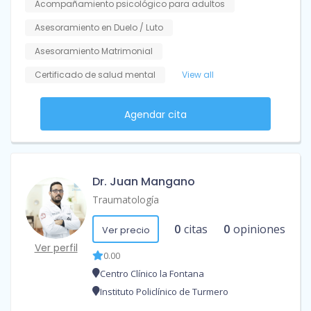
Acompañamiento psicológico para adultos
Asesoramiento en Duelo / Luto
Asesoramiento Matrimonial
Certificado de salud mental
View all
Agendar cita
Dr. Juan Mangano
Traumatología
0
citas
0
opiniones
Ver precio
Ver perfil
0.00
Centro Clínico la Fontana
Instituto Policlínico de Turmero