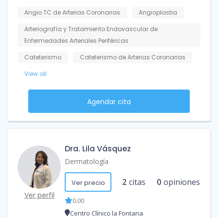
Angio TC de Arterias Coronarias
Angioplastia
Arteriografía y Tratamiento Endovascular de
Enfermedades Arteriales Periféricas
Cateterismo
Cateterismo de Arterias Coronarias
View all
Agendar cita
Dra. Lila Vásquez
Dermatología
2
citas
0
opiniones
Ver precio
Ver perfil
0.00
Centro Clínico la Fontana