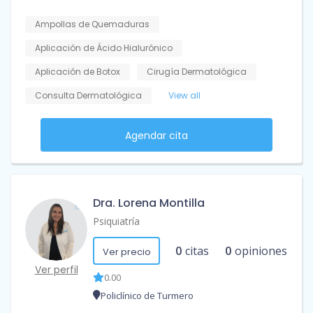
Ampollas de Quemaduras
Aplicación de Ácido Hialurónico
Aplicación de Botox
Cirugía Dermatológica
Consulta Dermatológica
View all
Agendar cita
Dra. Lorena Montilla
Psiquiatría
0
citas
0
opiniones
Ver precio
Ver perfil
0.00
Policlínico de Turmero