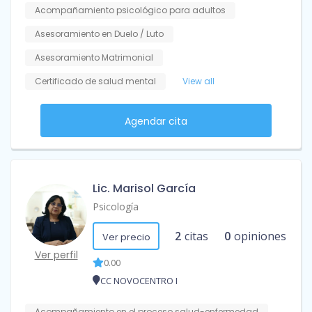
Acompañamiento psicológico para adultos
Asesoramiento en Duelo / Luto
Asesoramiento Matrimonial
Certificado de salud mental
View all
Agendar cita
Lic. Marisol García
Psicología
2
citas
0
opiniones
Ver precio
Ver perfil
0.00
CC NOVOCENTRO I
Acompañamiento en el proceso salud-enfermedad