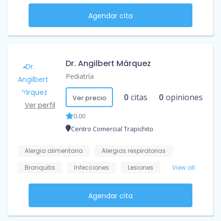
Agendar cita
Dr. Angilbert Márquez
Pediatría
0
citas
0
opiniones
Ver precio
Ver perfil
0.00
Centro Comercial Trapichito
Alergia alimentaria
Alergias respiratorias
Bronquitis
Infecciones
Lesiones
View all
Agendar cita