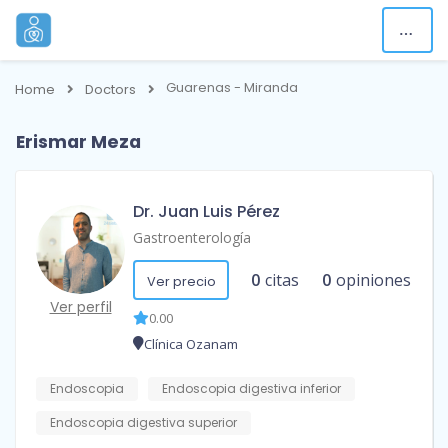
Guarenas - Miranda
Home
Doctors
Erismar Meza
Dr. Juan Luis Pérez
Gastroenterología
0
citas
0
opiniones
Ver precio
Ver perfil
0.00
Clínica Ozanam
Endoscopia
Endoscopia digestiva inferior
Endoscopia digestiva superior