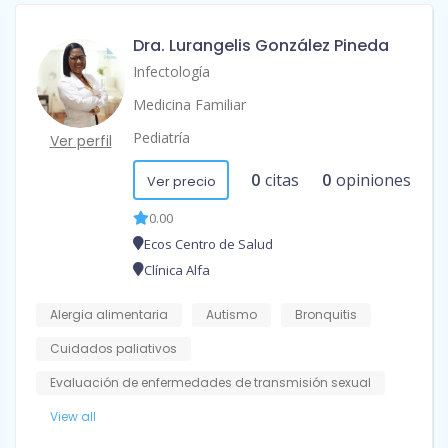
Dra. Lurangelis González Pineda
Infectología
Medicina Familiar
Pediatría
Ver perfil
0
citas
0
opiniones
Ver precio
0.00
Ecos Centro de Salud
Clínica Alfa
Alergia alimentaria
Autismo
Bronquitis
Cuidados paliativos
Evaluación de enfermedades de transmisión sexual
View all