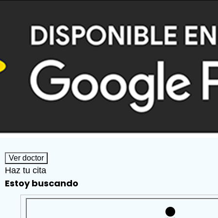
Ver doctor
Haz tu cita
Estoy buscando